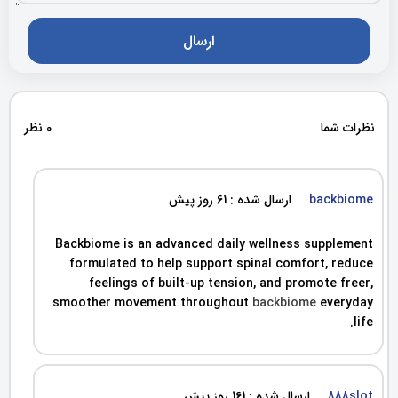
نظرات شما
0 نظر
backbiome
ارسال شده : 61 روز پیش
Backbiome is an advanced daily wellness supplement
formulated to help support spinal comfort, reduce
feelings of built-up tension, and promote freer,
smoother movement throughout
backbiome
everyday
life.
888slot
ارسال شده : 161 روز پیش