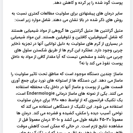
پوست گود شده را پر کرده و کاهش دهد.
سایر درمان های پیشنهادی برای سلولیت مطالعات کمتری نسبت به
روش های ذکر شده در بالا نشان می دهند. شامل موارد زیر است:
متیل گزانتین ها: متیل گزانتین ها گروهی از مواد شیمیایی هستند
که شامل آمینوفیلین، کافئین و تئوفیلین هستند. این مواد شیمیایی
در بسیاری از کرم های سلولیت به دلیل توانایی آنها در تجزیه ذخایر
چربی وجود دارد. عملکرد این کرم ها از طریق شکستن سلول های
چربی می باشد و مشخص نیست که آیا مقدار کافی از مواد به داخل
پوست نفوذ می کند یا نه؟
ماساژ: چندین دستگاه موجود است که مناطق تحت تاثیر سلولیت را
ماساژ می دهد. این دستگاه ها از استوانه های نورد برای جمع آوری
قسمت هایی از پوست و ماساژ آنها در داخل یک محفظه استفاده
می کنند. یکی از نمونه های ماساژ درمانی Endermologie است،
یک تکنیک فرانسوی که از اواسط دهه 1990 برای درمان سلولیت
استفاده می شود. این تکنیک از دستگاهی استفاده می کند که
نواحی آسیب دیده را مکش، کشیده و فشرده می کند. درمان ها
معمولاً 30-45 دقیقه طول می کشد و 10-12 درمان معمولاً قبل از
مشاهده نتایج لازم است. در حالی که ممکن است کاهش موقت
ظاهر سلولیت رخ دهد، به نظر می رسد که این تکنیک به جای