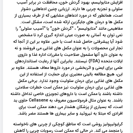
افزایش متابولیسم، بهبود گردش خون، محافظت در برابر آسیب
سلولی و تجزیه چربی ها دارند. ارزیابی چنین ادعاهایی دشوار
است، همانطور که در مورد ادعاهای مشابهی که از طرف بسیاری از
مکمل ها و درمان های جایگزین ارائه شده است، مشکل است.
مفاهیمی مانند "متابولیسم" ، "گردش خون" یا "آسیب سلولی" را
نمی توان به آسانی به صورت عینی اندازه گیری کرد تا مشخص
شود آیا پیشرفتی حاصل شده است یا خیر. علاوه بر این از آنجا که
تجار این محصولات را به عنوان مکمل های غذایی می فروشند و نه
به عنوان دارو آنها مشمول صلاحیت یا مقررات اداره غذا و داروی
ایالات متحده (FDA) نیستند. بنابراین آنها از رعایت استانداردهای
علمی برای ایمنی و اثربخشی در مورد داروها معاف هستند. علاوه بر
این، هیچ مطالعه بالینی معتبری برای حمایت از استفاده از این
مکمل های غذایی برای درمان سلولیت وجود ندارد. برخی مکمل
های غذایی برای درمان سلولیت نیز ممکن است خطرات سلامتی
داشته باشند یا ممکن است با داروهای تجویزی خاصی تداخل داشته
باشند. به عنوان مثال فرمولاسیون معروف به Cellasene حاوی ید
است، که بسیاری از پزشکان هشدار می دهند ممکن است برای
افرادی که مبتلا به تیروئید و سایر بیماری ها هستند مضر باشد.
کرایولیپولیز روشی است که مناطق کوچکی از چربی های ناخواسته
را منجمد می کند. در حالی که ممکن است رسوبات چربی را کاهش