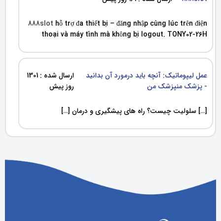
888slot
hỗ trợ đa thiết bị – đăng nhập cùng lúc trên điện
thoại và máy tính mà không bị logout. TONY02-26H
عمل لیپوماتیک: آنچه باید درمورد آن بدانید
ارسال شده : 1301
- پزشک منپزشک من
روز پیش
[…] سلولیت چیست؟ راه های پیشگیری و درمان […]