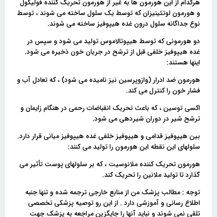
هرکدام از این هورمون ها به غیر از هورمون تحریک کننده فولیکول
و هورمون لوتئینیزان که توسط یک سلول ساخته می شوند ، توسط
نوع جداگانه سلول درون غده هیپوفیز ساخته می شوند.
دو هورمونی که توسط هیپوتالاموس تولید می شود و سپس در
غده هیپوفیز خلفی قبل از ترشح در جریان خون ذخیره می شود.
اینها هستند:
هورمون ضد ادرار (وازوپرسین نیز نامیده می شود) ، که تعادل آب و
فشار خون را کنترل می کند.
اکسی توسین ، که باعث تحریک انقباضات رحمی در هنگام زایمان و
ترشح شیر در دوران شیردهی می شود.
بین هیپوفیز قدامی و هیپوفیز خلفی غده هیپوفیز میانی قرار دارد.
سلولهای این نقطه این هورمون را تولید می کنند:
هورمون تحریک کننده ملانوسیت ، که بر سلولهای پوست تأثیر می
گذارد تا تولید ملانین را تحریک کند.
توجه : مطالب پزشک من از منابع خارجی ترجمه شده و تنها جنبه
اطلاع رسانی و آموزشی دارد . از این رو توصیه پزشکی تخصصی
تلقی نمی شوند و نباید آنها را جایگزین مراجعه به پزشک جهت