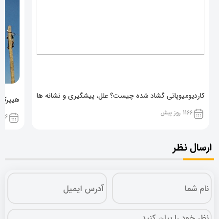
کاردیومیوپاتی گشاد شده چیست؟ علل، پیشگیری و نشانه ها
هیپرکال
1166 روز پیش
1166 روز پ
ارسال نظر