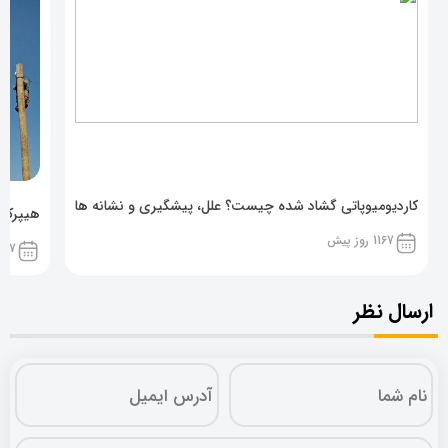
کاردیومیوپاتی گشاد شده چیست؟ علل، پیشگیری و نشانه ها
هیپرکال
1167 روز پیش
1167 روز پ
ارسال نظر