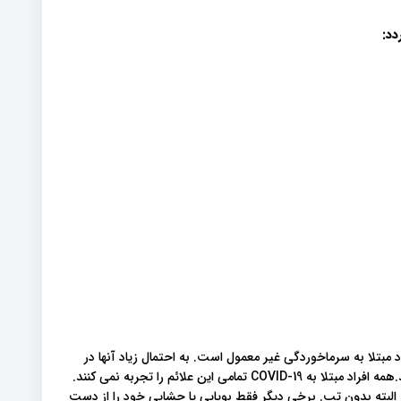
دد:
د مبتلا به سرماخوردگی غیر معمول است. به احتمال زیاد آنها در
نتیجه COVID-19 یا بیماری ویروسی دیگری مانند آنفولانزا باشند.همه افراد مبتلا به COVID-19 تمامی این علائم را تجربه نمی کنند.
البته بدون تب. برخی دیگر فقط بویایی یا چشایی خود را از دست