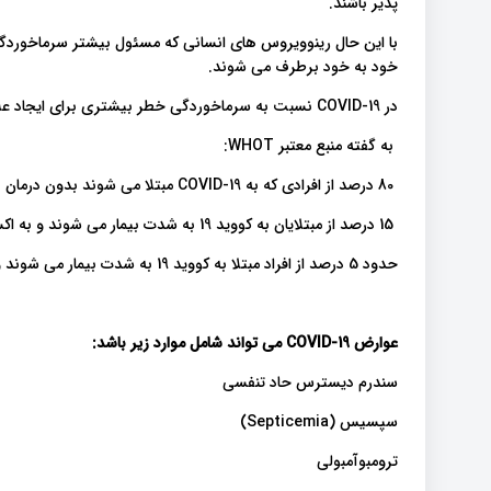
پذیر باشند.
با این حال رینوویروس های انسانی که مسئول بیشتر سرماخوردگی
خود به خود برطرف می شوند.
در COVID-19 نسبت به سرماخوردگی خطر بیشتری برای ایجاد علائم و عوارض شدید وجود دارد.
به گفته منبع معتبر WHOT:
80 درصد از افرادی که به COVID-19 مبتلا می شوند بدون درمان در بیمارستان بهبود می یابند.
15 درصد از مبتلایان به کووید 19 به شدت بیمار می شوند و به اکسیژن درمانی نیاز دارند.
حدود 5 درصد از افراد مبتلا به کووید 19 به شدت بیمار می شوند و نیاز به مراقبت های ویژه دارند.
عوارض
COVID-19
می تواند شامل موارد زیر باشد
:
سندرم دیسترس حاد تنفسی
سپسیس (Septicemia)
ترومبوآمبولی