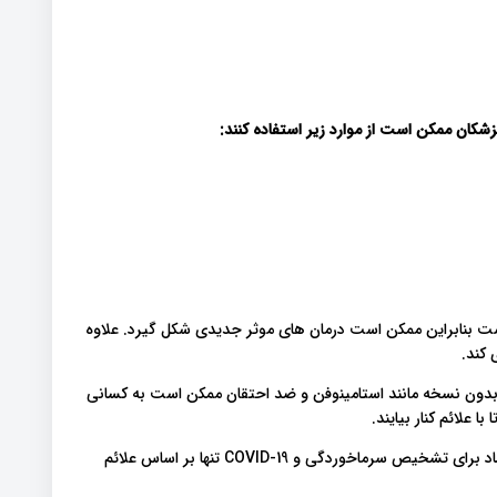
کان ممکن است از موارد زیر استفاده کنند
:
یر درمان های COVID-19 در حال انجام است بنابراین ممکن است درمان های موثر جدیدی شکل گیرد. علاوه
 بدون نسخه مانند استامینوفن و ضد احتقان ممکن است به کسانی
برای افرادی که علائم خفیف تا متوسط ​​دارند هیچ راهی قابل اعتماد برای تشخیص سرماخوردگی و COVID-19 تنها بر اساس علائم