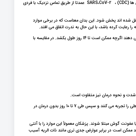
حال با توجه به منبع مورد اعتماد مرکز کنترل و پیشگیری از بیماری ها (CDC) ، SARS،CoV-2 عمدتا از طریق تماس نزدیک با فردی
قل شده اند پخش شود. این بدان معناست که در برخی موارد
رعایت کرده باشد، با این حال به ندرت اتفاق می افتد.
افراد مبتلا به کووید -19 علائم بیماری را در حدود 5-6 روز نشان می دهند اگرچه ممکن است تا 14 روز طول بکشد. در مقایسه با
اکثر افرادی که دچار سرماخوردگی می شوند علائم خفیف تا متوسطی را تجربه می کنند و سپس طی 7 تا 10 روز بدون درمان در
عفونت گوش مبتلا شوند. پزشکان معمولاً این موارد را با آنتی
د ممکن است در برابر عوارض جدی تری مانند ذات الریه آسیب