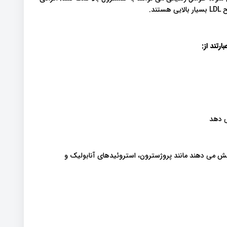
د.
رتند از
:
ی دهد
 کلسترول LDL را افزایش داده و کلسترول HDL را کاهش می دهند مانند پروژسترون، استروئیدهای آنابولیک و