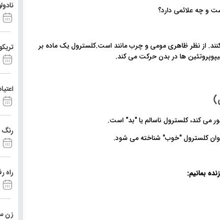
نادول
ی کنند. از نظر ظاهری مومی و چرب مانند است.کلسترول یک ماده بر
تریکو
یپوپروتئین ها در بدن حرکت می کند.
اعتیا
)
ر می کند، کلسترول ناسالم یا "بد" است.
رنگ د
راه ر
نده بمانیم
:
زن ست