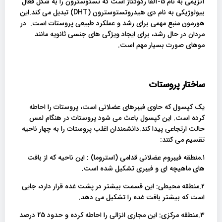
آنزیمی به نام 5-آلفا ردوکتاز است که تستوسترون را به شکل فعال
بیولوژیکی به نام دی هیدروتستوسترون (DHT) تبدیل می کند.این
هورمون منبع مهمی برای رشد و عملکرد طبیعی پروستات است. در
مردان در حال رشد، برای ایجاد ویژگی های جنسی ثانویه مانند
موهای صورت بسیار مهم است.
ساختار پروستات
یک کپسول که حاوی فیبرهای عضلانی است، پروستات را احاطه
کرده است. این کپسول باعث می شود پروستات در هنگام لمس
حالت ارتجاعی پیدا کند.دانشمندان اغلب پروستات را به چهار ناحیه
تقسیم می کنند:
۱.منطقه فیبروم عضلانی قدامی (استروما) : این ناحیه که از بافت
های ماهیچه ای و فیبری تشکیل شده است.
۲.منطقه محیطی: این قسمت بیشتر در پشت غده قرار دارد، جایی
است که بیشتر بافت غده را تشکیل می دهد.
۳.منطقه مرکزی: این مجاری انزالی را احاطه کرده و حدود 25 درصد