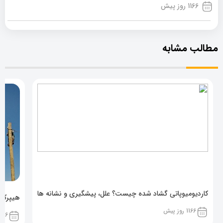
1166 روز پیش
مطالب مشابه
کاردیومیوپاتی گشاد شده چیست؟ علل، پیشگیری و نشانه ها
هیپرکال
1166 روز پیش
1166 روز پ