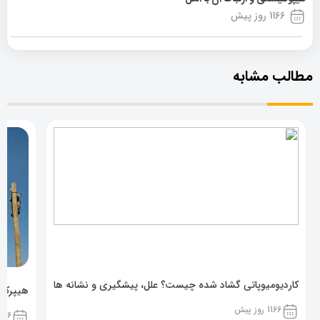
1166 روز پیش
مطالب مشابه
کاردیومیوپاتی گشاد شده چیست؟ علل، پیشگیری و نشانه ها
هیپرکال
1166 روز پیش
1166 روز پ