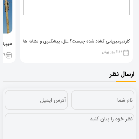
کاردیومیوپاتی گشاد شده چیست؟ علل، پیشگیری و نشانه ها
هیپرکال
1169 روز پیش
1169 روز پ
ارسال نظر