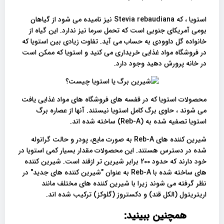
استویا ، که Stevia rebaudiana نیز نامیده می شود از گیاهان
بومی آمریکای جنوبی است که تحمل سرما نیز ندارد. این گیاه از
خانواده گل داوودی به حساب می آید. تفاوت زیادی بین استویا که
در فروشگاه مواد غذایی خریداری می کنید و استویا که ممکن است
در خانه پرورش دهید وجود دارد.
محصولات استویا که در قفسه های فروشگاه های مواد غذایی یافت
می شوند ، حاوی برگ کامل استویا نیستند. آنها از عصاره برگ
استویا تصفیه شده به (Reb-A) ساخته شده اند.
شیرین کننده های Reb-A به صورت مایع، پودر و حالت گرانوله
شده در دسترس هستند. این محصولات مقدار بسیار کمی استویا در
خود دارند که حدود 200 برابر شیرین تر ازقند است. شیرین کننده
های ساخته شده با Reb-A به عنوان "شیرین کننده های جدید" در
نظر گرفته می شوند زیرا با شیرین کننده های مختلف مانند
اریتریتول (الکل قند) و دکستروز (گلوکز) ترکیب شده اند.
همچنین ببینید: