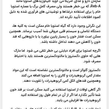
سازمان دارو و غذای آمریکا می گوید گلیکوزیدهای استویا مانند
Reb-A، که بی خطر هستند ولی مصرف کامل برگ یا عصاره استویا
خام را برای استفاده درغذاها و نوشیدنی های فرآوری شده به دلیل
کمبود اطلاعات تأیید نکرده اند.
این نگرانی وجود دارد که گیاه استویا خام ممکن است به کلیه ها،
دستگاه تناسلی و سیستم قلبی عروقی شما آسیب برساند. همچنین
ممکن است فشار خون را بسیار پایین بیاورد یا با داروهایی که قند
خون را کاهش می دهند تداخل داشته باشد.
اگرچه استویا برای افراد دیابتی بی خطر تلقی می شود اما مارک
هایی که حاوی دکستروز یا مالتودکسترین هستند باید با احتیاط
مصرف شود.
دکستروز گلوکز است و مالتودکسترین نشاسته است که این مواد
مقدار کمی کربوهیدرات و کالری را به استویا اضافه می کنند
وهمچنین قندهای الکل کمی کربوهیدرات را تقویت دهند.
اگر گاهی اوقات از استویا استفاده می کنید ممکن است بر قند خون
شما تأثیر نگذارد اما اگر از آن در تمام طول روز استفاده کنید
کربوهیدرات ها افزایش می یابند.
تحقیقات در سال 2019 نشان داد که شیرین کننده های غیر مغذی از