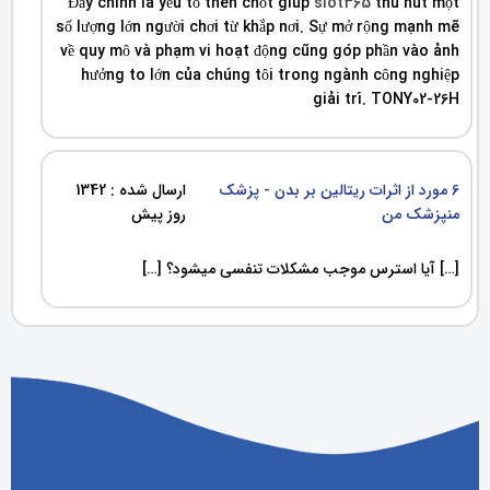
Đây chính là yếu tố then chốt giúp
slot365
thu hút một
số lượng lớn người chơi từ khắp nơi. Sự mở rộng mạnh mẽ
về quy mô và phạm vi hoạt động cũng góp phần vào ảnh
hưởng to lớn của chúng tôi trong ngành công nghiệp
giải trí. TONY02-26H
6 مورد از اثرات ریتالین بر بدن - پزشک
ارسال شده : 1342
منپزشک من
روز پیش
[…] آیا استرس موجب مشکلات تنفسی میشود؟ […]