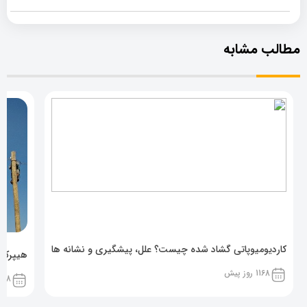
مطالب مشابه
کاردیومیوپاتی گشاد شده چیست؟ علل، پیشگیری و نشانه ها
هیپرکال
1168 روز پیش
1168 روز پ