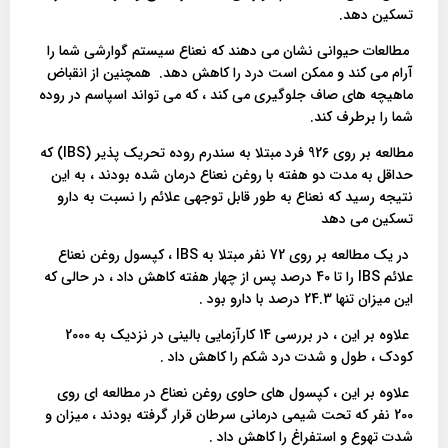
تسکین دهد.
مطالعات حیوانی نشان می دهند که نعناع سیستم گوارشی شما را
آرام می کند و ممکن است درد را کاهش دهد. همچنین از انقباض
ماهیچه های صاف جلوگیری می کند ، که می تواند اسپاسم در روده
شما را برطرف کند.
مطالعه بر روی 926 فرد مبتلا به سندرم روده تحریک پذیر (IBS) که
حداقل به مدت دو هفته با روغن نعناع درمان شده بودند ، به این
نتیجه رسید که نعناع به طور قابل توجهی علائم را نسبت به دارو
تسکین می دهد
در یک مطالعه بر روی 72 نفر مبتلا به IBS ، کپسول روغن نعناع
علائم IBS را تا 40 درصد پس از چهار هفته کاهش داد ، در حالی که
این میزان تنها 24.3 درصد با دارو بود .
علاوه بر این ، در بررسی 14 کارآزمایی بالینی در نزدیک به 2000
کودک ، طول و شدت درد شکم را کاهش داد .
علاوه بر این ، کپسول های حاوی روغن نعناع در مطالعه ای روی
200 نفر که تحت شیمی درمانی سرطان قرار گرفته بودند ، میزان و
شدت تهوع و استفراغ را کاهش داد .