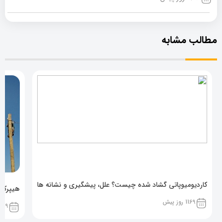
مطالب مشابه
کاردیومیوپاتی گشاد شده چیست؟ علل، پیشگیری و نشانه ها
هیپرکال
1169 روز پیش
1169 روز پ