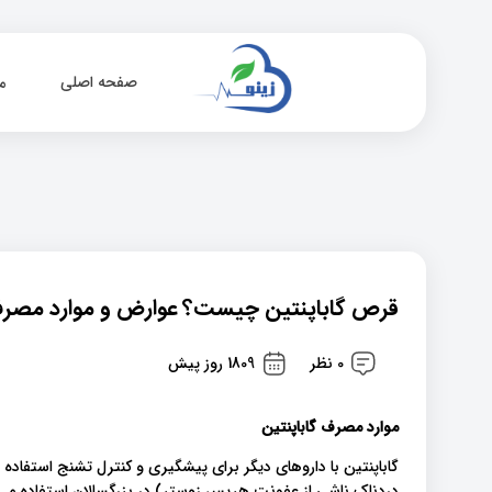
صفحه اصلی
م
قرص گاباپنتین چیست؟ عوارض و موارد مصر
0 نظر
1809 روز پیش
موارد مصرف گاباپنتین
گاباپنتین با داروهای دیگر برای پیشگیری و کنترل تشنج استفاد
دردناک ناشی از عفونت هرپس زوستر) در بزرگسالان استفاده می 