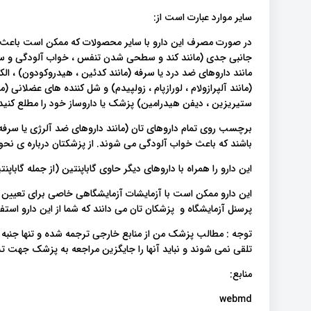
سایر موارد عبارت است از:
در صورت مصرف این دارو با سایر محصولات که ممکن است باعث
جانبی جدی (مانند کند و سطحی شدن تنفس ، خواب آلودگی و سرگ
مانند داروهای ضد درد یا سرفه (مانند کدئین ، هیدروکودون) ، الک
(مانند آلپرازولام ، لورازپام ، زولپیدم) و شل کننده های عضلانی (
ستیریزین ، دیفن هیدرامین) پزشک یا داروساز خود را مطلع کنید.
برچسب روی تمام داروهای تان (مانند داروهای ضد آلرژی یا سرف
باشند که باعث خواب آلودگی می شوند. از پزشکتان درباره ی نحوه 
این دارو را همراه با داروهای دیگر حاوی گاباپنتین (از جمله گاباپنتی
این دارو ممکن است با آزمایشات آزمایشگاهی خاصی برای تعیین س
پرسنل آزمایشگاه و پزشکان تان می دانند که شما از این دارو استفا
توجه : مطالب پزشک من از منابع خارجی ترجمه شده و تنها جنبه
تلقی نمی شوند و نباید آنها را جایگزین مراجعه به پزشک جهت
منابع:
webmd