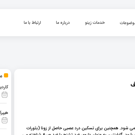
خدمات زینو
درباره ما
ارتباط با ما
وضوعات
مط
ف
کاردی
هیپرک
ه می شود. همچنین برای تسکین درد عصبی حاصل از زونا (بثورات
شود. گاباپنتین به عنوان داروی ضد تشنج یا ضد صرع شناخته می