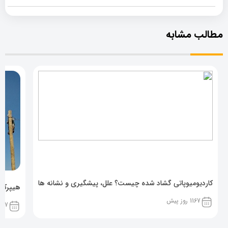
مطالب مشابه
کاردیومیوپاتی گشاد شده چیست؟ علل، پیشگیری و نشانه ها
هیپرکال
1167 روز پیش
1167 روز پ