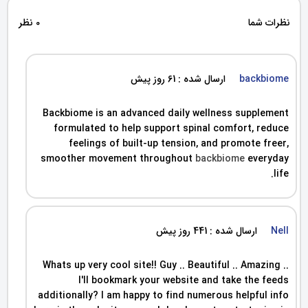
نظرات شما
0 نظر
backbiome
ارسال شده : 61 روز پیش
Backbiome is an advanced daily wellness supplement
formulated to help support spinal comfort, reduce
feelings of built-up tension, and promote freer,
smoother movement throughout
backbiome
everyday
life.
Nell
ارسال شده : 441 روز پیش
Whats up very cool site!! Guy .. Beautiful .. Amazing ..
I'll bookmark your website and take the feeds
additionally? I am happy to find numerous helpful info