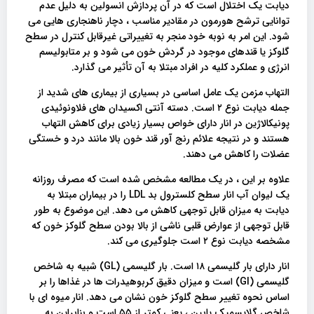
دیابت یک اختلال است که در آن پردازش انسولین به دلیل عدم
توانایی ترشح هورمون در مقادیر مناسب ، دچار ناهنجاری هایی می
شود. این امر به نوبه خود منجر به تغییراتی غیرقابل کنترل در سطح
گلوکز یا قندهای موجود در گردش خون می شود و بر متابولیسم
انرژی و عملکرد کلیه در افراد مبتلا به آن تأثیر می گذارد.
التهاب مزمن یک عامل اساسی در بسیاری از بیماری های شدید از
جمله دیابت نوع ۲ است. دسته آنتی اکسیدان های فلاونوئیدی
پونیکالاژین در انار دارای خواص بسیار زیادی برای کاهش التهاب
هستند و در نتیجه علائم رنج آور قند خون بالا مانند درد و خستگی
عضلات را کاهش می دهند.
علاوه بر این ، در یک مطالعه مشخص شده است که مصرف روزانه
یک لیوان آب انار سطح کلسترول بد LDL را در بیماران مبتلا به
دیابت به میزان قابل توجهی کاهش می دهد. این موضوع به طور
قابل توجهی از عوارض قلبی ناشی از بالا بودن سطح گلوکز خون که
مشخصه دیابت نوع ۲ است جلوگیری می کند.
انار دارای بار گلیسمی ۱۸ است. بار گلیسمی (GL) شبیه به شاخص
گلیسمی (GI) است و میزان دقیق کربوهیدرات ها در غذاها را بر
اساس نحوه تغییر سطح گلوکز خون نشان می دهد. انار میوه ای با
شاخص گلایسمیک پایین ، یعنی کمتر از ۵۵ است و بنابراین به