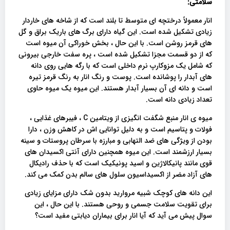
سلامتی:
انار معمولاً درختچه ای متوسط ​​تا بلند است که از شاخه های خاردار
زیادی تشکیل شده است. این گیاه دارای برگ های باریک براق و گل
های قرمز روشن است. با این حال ، بخش خوراکی آن میوه است
که از دو قسمت مجزا تشکیل شده است ، پره سفت خارجی بیرونی
که شامل یک مزوکارپ نرم داخلی است که با رگه هایی روی دانه
های آبدار را پوشانده است. پوست و رنگ انار به رنگ قرمز تیره
است و دانه ای آن بسیار آبدار هستند. این میوه یک میوه حاوی
تعداد زیادی دانه است.
میوه ی انار منبع شگفت انگیزی از ویتامین C ، فیبرهای غذایی ،
فولات و پتاسیم است و به دلیل توانایی اش در کاهش وزن ، دارا
بودن از ویژگی های ضد التهابی و مبارزه با سرطان پروستات و سینه
بسیار ارزشمند است. این میوه همچنین دارای آنتی اکسیدان های
قوی مانند پانیکالاژین و اسید پونیکیک است که با حذف رادیکال
های آزاد مضر از اکسیداسیون سلول های سالم بدن کمک می کند.
این دانه های کوچک شبیه مروارید بدون شک دارای مزایای زیادی
برای تقویت سلامت جسمی و روحی هستند. با این حال ، این
سوال پیش می آید که آیا انار برای بیماران دیابتی مفید است؟