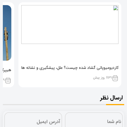
کاردیومیوپاتی گشاد شده چیست؟ علل، پیشگیری و نشانه ها
هیپرکال
1169 روز پیش
1169 روز پ
ارسال نظر