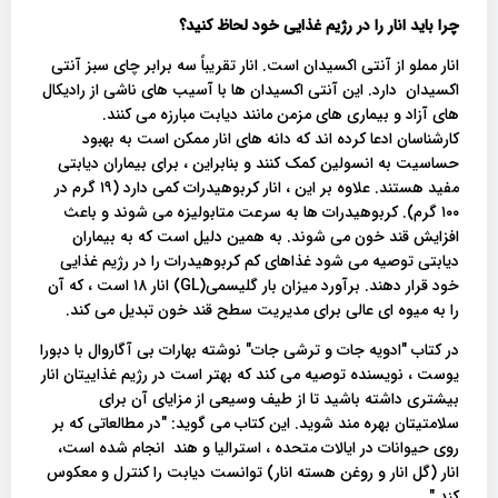
چرا باید انار را در رژیم غذایی خود لحاظ کنید؟
انار مملو از آنتی اکسیدان است. انار تقریباً سه برابر چای سبز آنتی
اکسیدان دارد. این آنتی اکسیدان ها با آسیب های ناشی از رادیکال
های آزاد و بیماری های مزمن مانند دیابت مبارزه می کنند.
کارشناسان ادعا کرده اند که دانه های انار ممکن است به بهبود
حساسیت به انسولین کمک کنند و بنابراین ، برای بیماران دیابتی
مفید هستند. علاوه بر این ، انار کربوهیدرات کمی دارد (۱۹ گرم در
۱۰۰ گرم). کربوهیدرات ها به سرعت متابولیزه می شوند و باعث
افزایش قند خون می شوند. به همین دلیل است که به بیماران
دیابتی توصیه می شود غذاهای کم کربوهیدرات را در رژیم غذایی
خود قرار دهند. برآورد میزان بار گلیسمی(GL) انار ۱۸ است ، که آن
را به میوه ای عالی برای مدیریت سطح قند خون تبدیل می کند.
در کتاب "ادویه جات و ترشی جات" نوشته بهارات بی آگاروال با دبورا
یوست ، نویسنده توصیه می کند که بهتر است در رژیم غذاییتان انار
بیشتری داشته باشید تا از طیف وسیعی از مزایای آن برای
سلامتیتان بهره مند شوید. این کتاب می گوید: "در مطالعاتی که بر
روی حیوانات در ایالات متحده ، استرالیا و هند انجام شده است،
انار (گل انار و روغن هسته انار) توانست دیابت را کنترل و معکوس
کند."