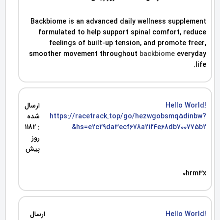
Backbiome is an advanced daily wellness supplement
formulated to help support spinal comfort, reduce
feelings of built-up tension, and promote freer,
smoother movement throughout
backbiome
everyday
life.
Hello World!
ارسال
https://racetrack.top/go/hezwgobsmq5dinbw?
شده
: 1182
hs=e2c29da3ecf678a21f4e68db700775b2&
روز
پیش
0hrm3x
Hello World!
ارسال