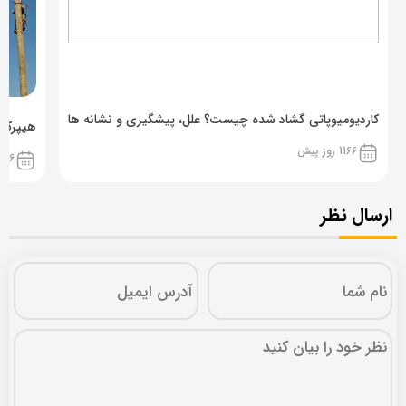
کاردیومیوپاتی گشاد شده چیست؟ علل، پیشگیری و نشانه ها
هیپرکال
1166 روز پیش
1166 روز پ
ارسال نظر