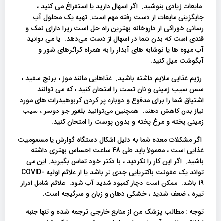
مایعات زیادی بنوشید. اگر اسهال دارید یا استفراغ می کنید ،
جایگزینی مایعات از دست رفته مهم است. تهیه یک محلول آب
رسانی خوراکی از داروخانه بهترین راه حل است زیرا دارای نمک و
قندی است که بدن شما در اسهال از دست می‌دهد. یا می توانید
آب میوه ها یا نوشابه های آبدار را به همراه کراکرهای شور و
آبگوشت میل کنید.
رژیم غذایی ملایم داشته باشید. غذاهایی مانند موز ، برنج سفید ،
سس سیب زمینی و نان تست را امتحان کنید ، که می توانند
اشتیاق شما را برای مدفوع و دوباره پر کردن کربوهیدرات های مورد
نیاز بدن کاهش دهند. همچنین می‌توانید بلغور جو دوسر ، سیب
زمینی پخته و مرغ پخته و بدون پوست را امتحان کنید.
اگر مشکلات معده شما به دلیل اشکال دستگاه گوارش یا مسمومیت
غذایی است ، معمولاً باید طی 48 ساعت احساس بهتری داشته
باشید. اگر این کار را نکردید ، با دکتر خود تماس بگیرید. این می
تواند یک عفونت باکتریایی جدی تر باشد یا از علائم اولیه COVID-
19 باشد. ممکن است دچار کمبود شدید آب شود. علائم شامل ادرار
تیره ، ضعف شدید ، خشکی دهان و زبان و سرگیجه است.
توجه : مطالب پزشک من از منابع خارجی ترجمه شده و تنها جنبه