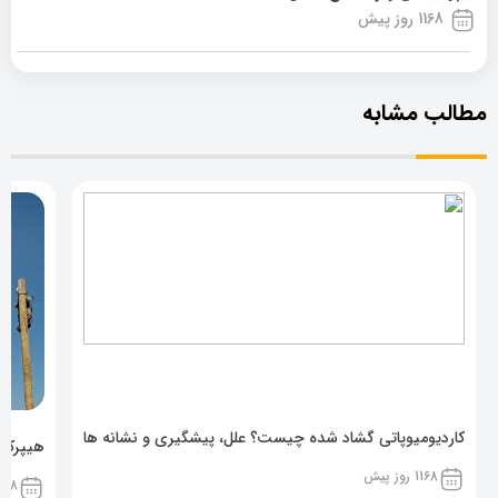
1168 روز پیش
مطالب مشابه
کاردیومیوپاتی گشاد شده چیست؟ علل، پیشگیری و نشانه ها
هیپرکال
1168 روز پیش
1168 روز پ