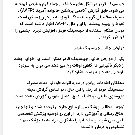
جینسینگ قرمز در شکل های مختلف از جمله کرم و قرص فروخته
می شود. طبق گزارش آکادمی پزشکان خانواده آمریکا (AAFP) ،
مصرف ۹۰۰ میلی گرم جینسینگ قرمز سه بار در روز ممکن است
نعوظ را بهبود ببخشد. با این حال ، AAFP اظهار داشته است که
مردان هنگام استفاده از جینسینگ قرمز ، افزایش تجربه جنسی را
گزارش نکردند.
عوارض جانبی جینسینگ قرمز
یکی از عوارض جانبی جینسینگ قرمز ممکن است بی خوابی باشد.
از دیگر تأثیراتی که گاهی اوقات رخ می دهد می توان به سردرد ،
ناراحتی معده و یبوست اشاره کرد.
محققان اطلاعات زیادی در مورد اثرات طولانی مدت مصرف
جینسینگ قرمز ندارند. با این حال ، بر اساس گزارش مجله
داروسازی بالینی بریتانیا ، هیچ تداخل دارویی گزارش نشده است.
توجه : مطالب پزشک من از منابع خارجی ترجمه شده و تنها جنبه
اطلاع رسانی و آموزشی دارد . از این رو توصیه پزشکی تخصصی
تلقی نمی شوند و نباید آنها را جایگزین مراجعه به پزشک جهت
تشخیص و درمان دانست .