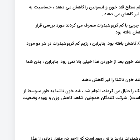
نظم سطح قند خون و انسولین را کاهش می دهند ، حساسیت به
 نیز کاهش می دهند .
که رژیم کم چربی یا کم کربوهیدرات مصرف می کردند مورد بررسی قرار
در همین حال ، در گروه کم چرب ، قند خون فقط ۱٪ و انسولین ۱۹٪ کاهش یافته بود. بنابراین ، رژیم کم کربوهیدرات در هر دو مورد
 خون بعد از خوردن غذا خیلی بالا نمی رود. بنابراین ، بدن شما
ند خون ناشتا را نیز کاهش دهند.
ک را دنبال می کردند، انجام شد ، قند خون ناشتا به طور متوسط ​​از
یافت (که در حد طبیعی است). شرکت کنندگان همچنین شاهد کاهش وزن و بهبود وضعیت
یدرات دارید یا نه ، مهم است که ازخوردن مقدار زیادی از غذا