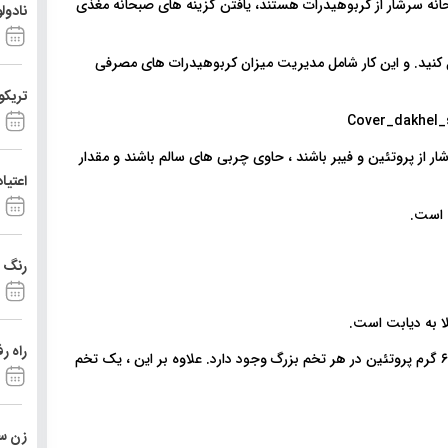
حانه سرشار از کربوهیدرات هستند، یافتن گزینه های صبحانه مغذی
نادول
 کنید. و این کار شامل مدیریت میزان کربوهیدرات های مصرفی
تریکو
ر از پروتئین و فیبر باشند ، حاوی چربی های سالم باشند و مقدار
اعتیا
رنگ د
لا به دیابت است.
راه ر
تخم مرغ دارای کالری کم و پروتئین زیاد است، حدود ۷۰ کالری و ۶ گرم پروتئین در هر تخم بزرگ وجود دارد. علاوه بر این ، یک تخم
زن ست