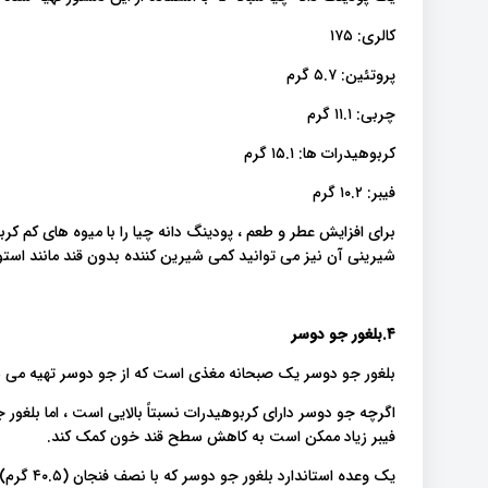
کالری: ۱۷۵
پروتئین: ۵.۷ گرم
چربی: ۱۱.۱ گرم
کربوهیدرات ها: ۱۵.۱ گرم
فیبر: ۱۰.۲ گرم
برای افزایش عطر و طعم ، پودینگ دانه چیا را با میوه های کم کرب
شیرینی آن نیز می توانید کمی شیرین کننده بدون قند مانند استویا
۴.بلغور جو دوسر
بلغور جو دوسر یک صبحانه مغذی است که از جو دوسر تهیه می 
اگرچه جو دوسر دارای کربوهیدرات نسبتاً بالایی است ، اما بلغور 
فیبر زیاد ممکن است به کاهش سطح قند خون کمک کند.
یک وعده استاندارد بلغور جو دوسر که با نصف فنجان (۴۰.۵ گرم) جو دوسر و ۱ فنجان (۲۵۰ میلی لیتر) آب تهیه می شود حاوی: