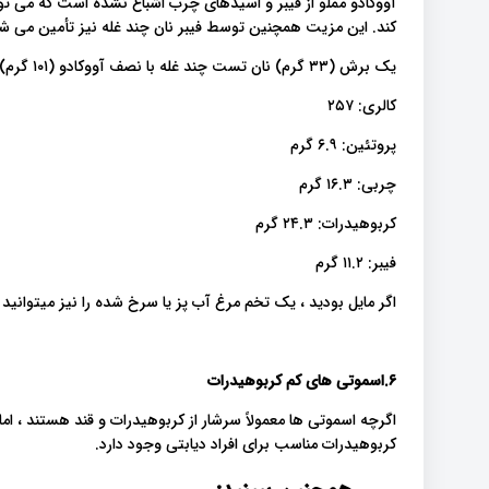
آووکادو مملو از فیبر و اسیدهای چرب اشباع نشده است که می تو
کند. این مزیت همچنین توسط فیبر نان چند غله نیز تأمین می ش
یک برش (۳۳ گرم) نان تست چند غله با نصف آووکادو (۱۰۱ گرم) حاوی موراد زیر است:
کالری: ۲۵۷
پروتئین: ۶.۹ گرم
چربی: ۱۶.۳ گرم
کربوهیدرات: ۲۴.۳ گرم
فیبر: ۱۱.۲ گرم
اگر مایل بودید ، یک تخم مرغ آب پز یا سرخ شده را نیز میتوانید 
۶.اسموتی های کم کربوهیدرات
اگرچه اسموتی ها معمولاً سرشار از کربوهیدرات و قند هستند ، 
کربوهیدرات مناسب برای افراد دیابتی وجود دارد.