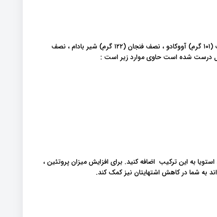
به عنوان مثال ، یک اسموتی آووکادو با کربوهیدرات کم که با نصف (۱۰۱ گرم) آووکادو ، نصف فنجان (۱۲۲ گرم) شیر بادام ، نصف
ستویا به این ترکیب اضافه کنید. برای افزایش میزان پروتئین ،