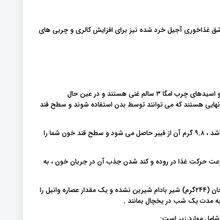
قاشق غذاخوری آجیل خرد شده نیز برای افزایش کالری و چربی های
دانه های چیا برای افراد دیابتی بسیار مناسب هستند زیرا از فیبر و اسیدهای چرب امگا ۳ سالم غنی هستند و در عین حال
نهایی هستند که می توانند توسط بدن استفاده شوند و سطح قند
حتی اگر یک وعده ۱ اونس (۲۸ گرم) حاوی ۱۲ گرم کربوهیدرات باشد ، ۹.۸ گرم آن از فیبر حاصل می شود و سطح قند خون شما را
 سرعت حرکت غذا در روده و کند شدن جذب آن در جریان خون ، به
برای تهیه یک پودینگ دانه چیا، ۱ اونس (۲۸ گرم) دانه چیا ، ۱ فنجان (۲۴۴گرم) شیر بادام شیرین نشده و یک مقدار عصاره وانیل را
به مدت یک شب در یخچال بمانند .
 شامل موارد زیر است: