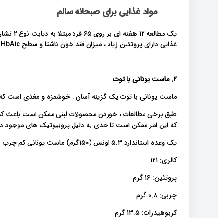
مواد غذایی برای صبحانه سالم
یک مطالعه
غذایی دارای پروتئین زیاد ، میزان قند خون ناشتا و سطح HbA1c را به میزان قابل توجهی کاهش می دهد .
۲. ماست یونانی با توت
ماست یونانی با توت یک گزینه آسان ، خوشمزه و مغذی است که بر
طبق برخی مطالعات ، خوردن محصولات لبنی ممکن است باعث 
که این امر ممکن است تا حدی به دلیل پروبیوتیک های موجود در 
یک وعده استاندارد ۵.۳ اونس (۱۵۰گرم) ماست یونانی کم چرب با نصف فنجان (۷۵گرم) توت حاوی موارد زیر است :
کالری: ۱۲۱
پروتئین: ۱۶ گرم
چربی: ۰.۸ گرم
کربوهیدرات: ۱۳.۵ گرم