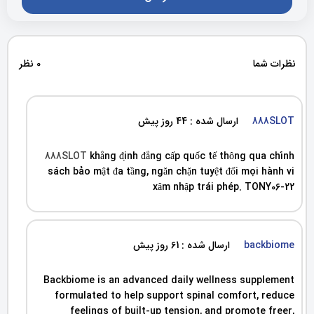
نظرات شما
0 نظر
888SLOT
ارسال شده : 44 روز پیش
888SLOT
khẳng định đẳng cấp quốc tế thông qua chính
sách bảo mật đa tầng, ngăn chặn tuyệt đối mọi hành vi
xâm nhập trái phép. TONY06-22
backbiome
ارسال شده : 61 روز پیش
Backbiome is an advanced daily wellness supplement
formulated to help support spinal comfort, reduce
feelings of built-up tension, and promote freer,