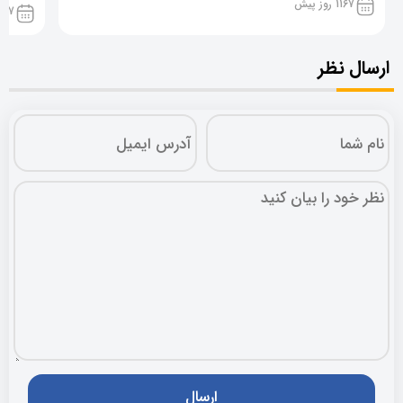
1167 روز پیش
1167 روز پ
ارسال نظر