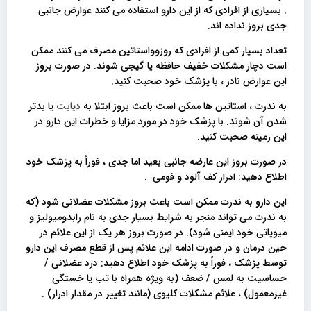
. بسیاری از افرادی که از این دارو استفاده می کنند عوارض جانبی
جدی بروز نداده اند.
تعداد بسیار کمی از افرادی که روزوواستاتین مصرف می کنند ممکن
است دچار مشکلات خفیف حافظه یا گیجی شوند. در صورت بروز
این عوارض نادر ، با پزشک خود صحبت کنید.
به ندرت ، استاتین ها ممکن است باعث بروز ابتلا به
دیابت
یا بدتر
شدن آن شوند. با پزشک خود در مورد مزایا و خطرات این دارو در
این زمینه صحبت کنید.
در صورت بروز این عارضه جانبی بعید اما جدی ، فوراً به پزشک خود
اطلاع دهید: ادرار کف آلود و فومی .
این دارو به ندرت ممکن است باعث بروز مشکلات عضلانی شود (که
به ندرت می تواند منجر به شرایط بسیار جدی به نام رابدومیولیز و
میوپاتی خود ایمنی شود). در صورت بروز هر یک از این علائم در
حین درمان و در صورت ادامه این علائم پس از قطع مصرف این دارو
توسط پزشک ، فوراً به پزشک خود اطلاع دهید: درد عضلانی /
حساسیت به لمس / ضعف (به ویژه همراه با تب یا خستگی
غیرمعمول) ، علائم مشکلات کلیوی (مانند تغییر در مقدار ادرار) .