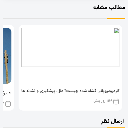
مطالب مشابه
کاردیومیوپاتی گشاد شده چیست؟ علل، پیشگیری و نشانه ها
هیپرکال
1168 روز پیش
1168 روز پ
ارسال نظر