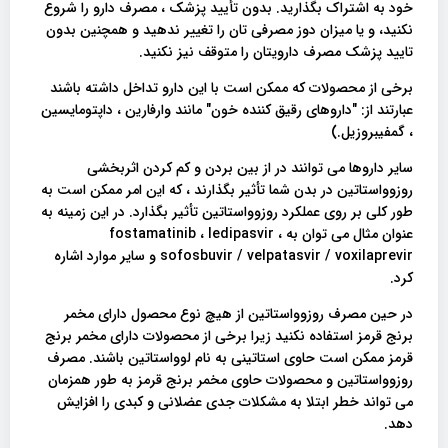
خود به اشتراک بگذارید. بدون تأیید پزشک ، مصرف دارو را شروع
نکنید، و یا میزان دوز مصرفی تان را تغییر ندهید و همچنین بدون
تایید پزشک مصرف دارویتان را متوقف نیز نکنید.
برخی از محصولات که ممکن است با این دارو تداخل داشته باشند
عبارتند از: "داروهای رقیق کننده خون" مانند وارفارین ، داپتومایسین
، گمفیبروزیل.)
سایر داروها می توانند در از بین بردن و کم کردن اثربخشی
روزوواستاتین در بدن شما تأثیر بگذارند ، که این امر ممکن است به
طور کلی بر روی عملکرد روزوواستاتین تأثیر بگذارد. در این زمینه به
عنوان مثال می توان به fostamatinib ، ledipasvir ،
sofosbuvir / velpatasvir / voxilaprevir و سایر موارد اشاره
کرد.
در حین مصرف روزوواستاتین از هیچ نوع محصول دارای مخمر
برنج قرمز استفاده نکنید زیرا برخی از محصولات دارای مخمر برنج
قرمز ممکن است حاوی استاتینی به نام لوواستاتین باشند. مصرف
روزوواستاتین و محصولات حاوی مخمر برنج قرمز به طور همزمان
می تواند خطر ابتلا به مشکلات جدی عضلانی و کبدی را افزایش
دهد.