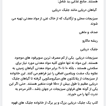
هستند. منابع غذایی ید شامل:
گیاهان دریایی مانند جلبک دریایی
سبزیجات محلی و ارگانیک که از خاک غنی از مواد معدنی تهیه می
شوند
صدف و ماهی
ریشه ماکارو
جلبک دریایی
سبزیجات دریایی یکی از کم مصرف ترین سوپرفود های موجود
هستند. این مواد نه تنها حاوی کلیه مواد معدنی مورد نیاز برای
سلامتی هستند ، بلکه 10 تا 20 برابر مواد معدنی گیاهان زمینی به
علاوه یک مشت ویتامین اضافی را نیز فراهم می کنند. این خانواده
از سبزیجات از پلانکتون های میکروسکوپی گرفته تا گیاهان جلبک
دریایی عظیم با طول بیش از 1500 فوت متغیر هستند. حتی اگر این
یکی از گونه های فراوان سبزیجات در جهان باشد ، اکثر مردم به
ندرت آنها را می خورند.
کلپ یک جلبک دریایی بزرگ و پر برگ از خانواده جلبک های قهوه