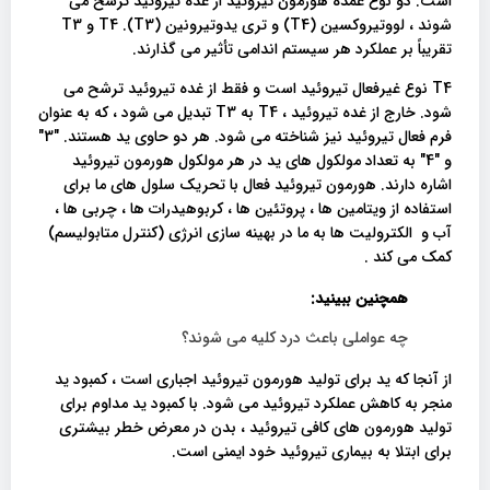
است. دو نوع عمده هورمون تیروئید از غده تیروئید ترشح می
شوند ، لووتیروکسین (T4) و تری یدوتیرونین (T3). T4 و T3
تقریباً بر عملکرد هر سیستم اندامی تأثیر می گذارند.
T4 نوع غیرفعال تیروئید است و فقط از غده تیروئید ترشح می
شود. خارج از غده تیروئید ، T4 به T3 تبدیل می شود ، که به عنوان
فرم فعال تیروئید نیز شناخته می شود. هر دو حاوی ید هستند. "3"
و "4" به تعداد مولکول های ید در هر مولکول هورمون تیروئید
اشاره دارند. هورمون تیروئید فعال با تحریک سلول های ما برای
استفاده از ویتامین ها ، پروتئین ها ، کربوهیدرات ها ، چربی ها ،
آب و الکترولیت ها به ما در بهینه سازی انرژی (کنترل متابولیسم)
کمک می کند .
همچنین ببینید:
چه عواملی باعث درد کلیه می شوند؟
از آنجا که ید برای تولید هورمون تیروئید اجباری است ، کمبود ید
منجر به کاهش عملکرد تیروئید می شود. با کمبود ید مداوم برای
تولید هورمون های کافی تیروئید ، بدن در معرض خطر بیشتری
برای ابتلا به بیماری تیروئید خود ایمنی است.