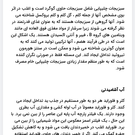
سبزیجات چلیپایی شامل سبزیجات حاوی گوگرد است و اغلب در اثر
بوی مشخص آنها از جمله کلم ، گل کلم و کلم بروکسل شناخته می
شود. آنها گروهی از سبزیجات هستند که به عنوان غذای قدرتمند در
نظر گرفته می شوند زیرا سرشار از مواد مغذی فوق العاده ای مانند
ویتامین های گروه B ، فیبر و آنتی اکسیدان هستند. یک اشکال این
است که در طی فرآیند هضم ، آنها ترکیبی تولید می کنند که به
عنوان گوترین شناخته می شود و ممکن است در سنتز هورمون
تیروئید تداخل ایجاد کند. این مسئله فقط در صورتی نگران کننده
است که به طور منظم مقدار زیادی سبزیجات چلیپایی خام مصرف
شود.
آب آشامیدنی
کلر و فلوراید هر دو به طور مستقیم در جذب ید تداخل ایجاد می
کنند. کلر و فلوراید معمولاً در آب لوله کشی و مقداری آب بطری
وجود دارند. یک فیلتر پارچه آب پایه این عناصر را از بین نمی برد. با
این حال ، یک فیلتر اسمز معکوس این مواد شیمیایی را از بین می
برد. فلوراید اغلب در خمیردندان یافت می شود و به کاهش تشکیل
حفره کمک می کند. اگر از خمیر دندان های حاوی فلوراید استفاده