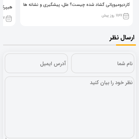
کاردیومیوپاتی گشاد شده چیست؟ علل، پیشگیری و نشانه ها
هیپرکال
1167 روز پیش
1167 روز پ
ارسال نظر