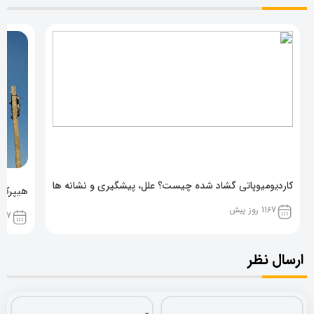
کاردیومیوپاتی گشاد شده چیست؟ علل، پیشگیری و نشانه ها
هیپرکال
1167 روز پیش
1167 روز پ
ارسال نظر