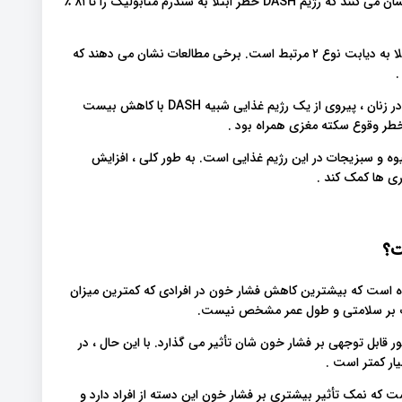
خطر سندرم متابولیک را کاهش می دهد: برخی مطالعات خاطر نشان می کنند که رژیم DASH خطر ابتلا به سندرم متابولیک را تا ۸۱ ٪
را کاهش می دهد: این رژیم غذایی با کاهش خطر ابتلا به دیابت نوع ۲ مرتبط است. برخی مطالعات نشان می دهند که
.
خطر ابتلا به بیماری قلبی را کاهش می دهد: در یک بررسی اخیر در زنان ، پیروی از یک رژیم غذایی شبیه DASH با کاهش بیست
طر وقوع سکته مغزی همراه بود .
وه و سبزیجات در این رژیم غذایی است. به طور کلی ، افزایش
ی ها کمک کند .
عات انجام شده روی رژیم غذایی DASH نشان داده است که بیشترین کاهش فشار خون در افرادی که کمترین میزان
نمک بر سلامتی و طول عمر مشخص نیست.
قابل توجهی بر فشار خون شان تأثیر می گذارد. با این حال ، در
ار کمتر است .
که نمک تأثیر بیشتری بر فشار خون این دسته از افراد دارد و