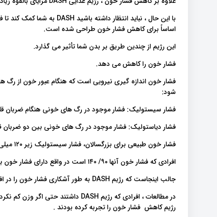
علاوه بر کاهش فشار خون ، رژیم غذایی DASH مزایای بالقوه زیادی از جمله کاهش وزن و کاهش خطر ابتلا به سرطان را دارا است .
با این حال ، نباید انتظار داشت
اساساً برای کاهش فشار خون طراحی شده است.
این رژیم از چندین طریق بر بدن شما تأثیر می گذارد.
فشار خون را کاهش می دهد.
فشار خون اندازه گیری نیرویی است که هنگام عبور خون از رگ ها 
شود:
فشار سیستولیک: فشار موجود در رگ های خونی هنگام ضربان قل
فشار دیاستولیک: فشار موجود در رگ های خونی بین دو ضربان 
فشار خون طبیعی برای بزرگسالان، فشار سیستولیک زیر ۱۲۰ میلی متر جیوه و فشار دیاستولیک زیر ۸۰ میلی متر جیوه است.
افرادی که فشار خون آنها ۹۰/ ۱۴۰ است در واقع دارای فشار خون بالایی هستند .
جالب اینجاست که رژیم DASH به طور آشکاری فشار خون را در افراد سالم و کسانی که فشار خون دارند کاهش می دهد.
در مطالعات ، افرادی که رژیم DASH داشت
رژیم کاهش فشار خون را تجربه کرده بودند .