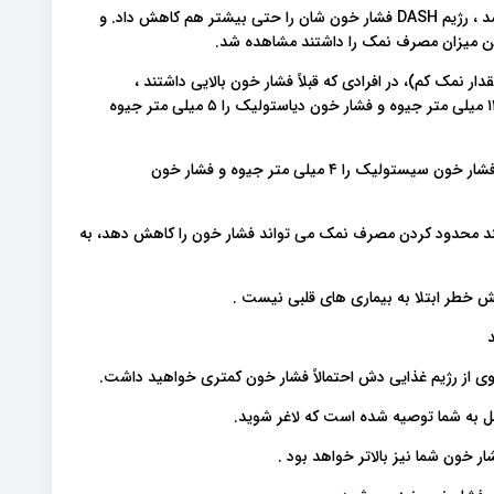
با این حال ، هنگامی که مصرف سدیم در رژیم غذاییشان محدود شد ، رژیم DASH فشار خون شان را حتی بیشتر هم کاهش داد. و
ین میزان مصرف نمک را داشتند مشاهده شد.
شار خون حاصل از رعایت رژیم DASH (دارای مقدار نمک کم)، در افرادی که قبلاً فشار خون بالایی داشتند ،
چشمگیر بود و در آنها فشار خون سیستولیک را به طور متوسط ​​۱۲ میلی متر جیوه و فشار خون دیاستولیک را ۵ میلی متر جیوه
پیروی از رژیم غذایی دش در افرادی که فشار خون طبیعی دارند ، فشار خون سیستولیک را ۴ میلی متر جیوه و فشار خون
هند محدود کردن مصرف نمک می تواند فشار خون را کاهش دهد، به
 خطر ابتلا به بیماری های قلبی نیست .
یروی از رژیم غذایی دش احتمالاً فشار خون کمتری خواهید داشت.
 قبل به شما توصیه شده است که لاغر شوید.
ر خون شما نیز بالاتر خواهد بود .