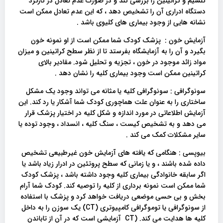
کلسیم و کراتینین را بررسی کند و در صورت عدم تعادل در کارکرد
دستگاه ادراری آن را تشخیص دهد ، که این عدم تعادل ممکن است
نشانه هایی از وجود بیماری های کلیوی باشد .
آزمایش خون : پزشک کودک شما ممکن است از او نمونه خون
بگیرد و آن را به آزمایشگاه بفرستد تا از نظر سطح کراتینین و میزان
مواد زائد موجود در خون ، تجزیه و تحلیل شود. مقادیر بالای
کراتینین ممکن است وجود بیماری کلیه را نشان دهد .
سونوگرافی : سونوگرافی کلیه یا مثانه می تواند وجود یک مشکل
ساختاری را به عنوان علت هماچوری کودک شما آشکار یا رد کند. این
آزمایش اطلاعاتی در مورد اندازه و شکل کلیه در اختیار پزشک قرار
می دهد و به تشخیص کیست ، سنگ کلیه ، انسداد ، وجود توده یا
سایر مشکلات کمک می کند .
بیوپسی : هنگامی که یافته های آزمایش خون غیرطبیعی تشخیص
داده شده باشند ، و یا زمانی که سطح پروتئین در ادرار زیاد باشد یا
اگر سابقه خانوادگی بیماری کلیه وجود داشته باشد ، پزشک کودک
شما ممکن است نمونه برداری از کلیه را توصیه کند. کودک شما آرام
بخش و بی حسی موضعی دریافت خواهد کرد و پزشک با استفاده
از سونوگرافی یا توموگرافی کامپیوتری (CT) یک سوزن را به داخل
کلیه ها هدایت می کند. (CT آزمایشی است که در آن از تاباندن