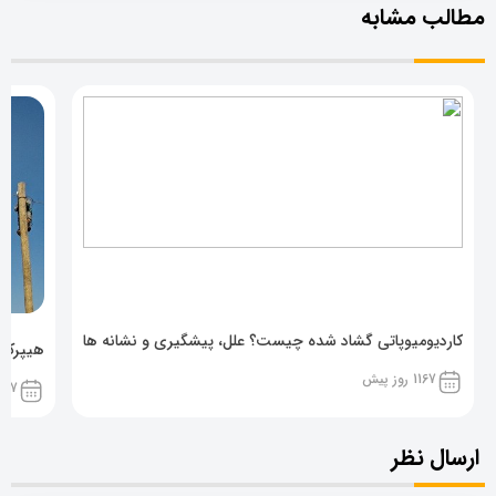
مطالب مشابه
کاردیومیوپاتی گشاد شده چیست؟ علل، پیشگیری و نشانه ها
هیپرکال
1167 روز پیش
1167 روز پ
ارسال نظر