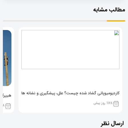
مطالب مشابه
کاردیومیوپاتی گشاد شده چیست؟ علل، پیشگیری و نشانه ها
هیپرکال
1168 روز پیش
1168 روز پ
ارسال نظر