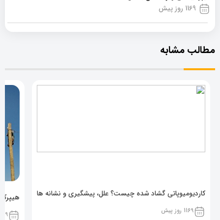
1169 روز پیش
مطالب مشابه
کاردیومیوپاتی گشاد شده چیست؟ علل، پیشگیری و نشانه ها
هیپرکال
1169 روز پیش
1169 روز پ