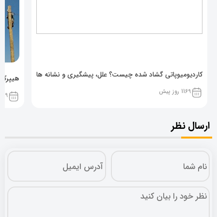
کاردیومیوپاتی گشاد شده چیست؟ علل، پیشگیری و نشانه ها
هیپرکال
1169 روز پیش
1169 روز پ
ارسال نظر