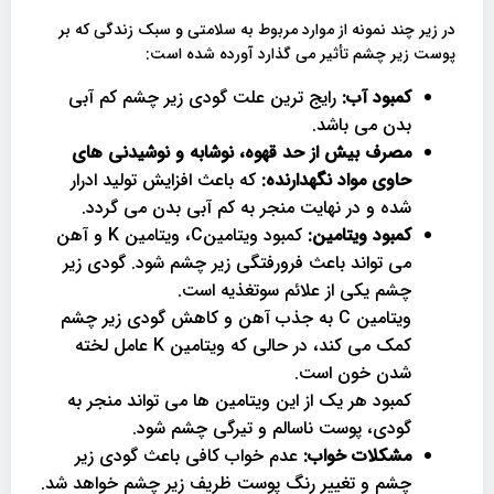
در زیر چند نمونه از موارد مربوط به سلامتی و سبک زندگی که بر
پوست زیر چشم تأثیر می گذارد آورده شده است:
کمبود آب:
رایج ترین علت گودی زیر چشم کم آبی
بدن می باشد.
مصرف بیش از حد قهوه، نوشابه و نوشیدنی های
حاوی مواد نگهدارنده:
که باعث افزایش تولید ادرار
شده و در نهایت منجر به کم آبی بدن می گردد.
کمبود ویتامین:
کمبود ویتامینC، ویتامین K و آهن
می تواند باعث فرورفتگی زیر چشم شود. گودی زیر
چشم یکی از علائم سوتغذیه است.
ویتامین C به جذب آهن و کاهش گودی زیر چشم
کمک می کند، در حالی که ویتامین K عامل لخته
شدن خون است.
کمبود هر یک از این ویتامین ها می تواند منجر به
گودی، پوست ناسالم و تیرگی چشم شود.
مشکلات خواب:
عدم خواب کافی باعث گودی زیر
چشم و تغییر رنگ پوست ظریف زیر چشم خواهد شد.