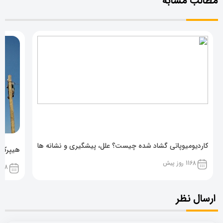
مطالب مشابه
کاردیومیوپاتی گشاد شده چیست؟ علل، پیشگیری و نشانه ها
هیپرکال
1168 روز پیش
1168 روز پ
ارسال نظر