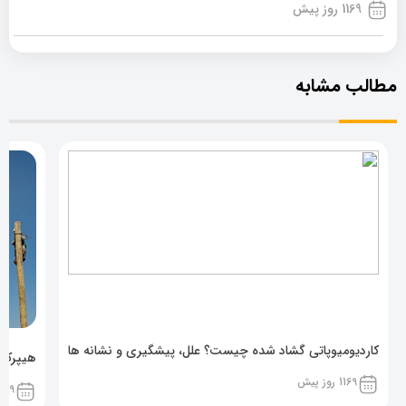
1169 روز پیش
مطالب مشابه
کاردیومیوپاتی گشاد شده چیست؟ علل، پیشگیری و نشانه ها
هیپرکال
1169 روز پیش
1169 روز پ