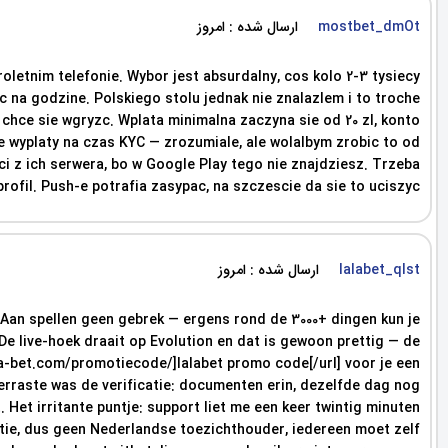
ارسال شده : امروز
mostbet_dmOt
oletnim telefonie. Wybor jest absurdalny, cos kolo 2-3 tysiecy
 na godzine. Polskiego stolu jednak nie znalazlem i to troche
 chce sie wgryzc. Wplata minimalna zaczyna sie od 20 zl, konto
ie wyplaty na czas KYC — zrozumiale, ale wolalbym zrobic to od
ci z ich serwera, bo w Google Play tego nie znajdziesz. Trzeba
ofil. Push-e potrafia zasypac, na szczescie da sie to uciszyc.
ارسال شده : امروز
lalabet_qlst
n. Aan spellen geen gebrek — ergens rond de 3000+ dingen kun je
. De live-hoek draait op Evolution en dat is gewoon prettig — de
ala-bet.com/promotiecode/]lalabet promo code[/url] voor je een
 verraste was de verificatie: documenten erin, dezelfde dag nog
. Het irritante puntje: support liet me een keer twintig minuten
entie, dus geen Nederlandse toezichthouder, iedereen moet zelf