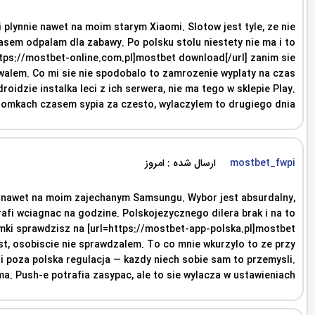
plynnie nawet na moim starym Xiaomi. Slotow jest tyle, ze nie
asem odpalam dla zabawy. Po polsku stolu niestety nie ma i to
https://mostbet-online.com.pl]mostbet download[/url] zanim sie
towalem. Co mi sie nie spodobalo to zamrozenie wyplaty na czas
oidzie instalka leci z ich serwera, nie ma tego w sklepie Play.
promkach czasem sypia za czesto, wylaczylem to drugiego dnia.
ارسال شده : امروز
mostbet_fwpi
nie nawet na moim zajechanym Samsungu. Wybor jest absurdalny,
rafi wciagnac na godzine. Polskojezycznego dilera brak i na to
romki sprawdzisz na [url=https://mostbet-app-polska.pl]mostbet
jest, osobiscie nie sprawdzalem. To co mnie wkurzylo to ze przy
li poza polska regulacja — kazdy niech sobie sam to przemysli.
a. Push-e potrafia zasypac, ale to sie wylacza w ustawieniach.