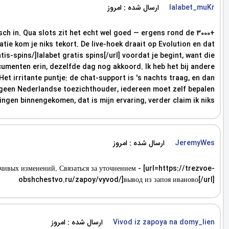
ارسال شده : امروز
lalabet_muKr
tisch in. Qua slots zit het echt wel goed — ergens rond de 3000+
atie kom je niks tekort. De live-hoek draait op Evolution en dat
s-spins/]lalabet gratis spins[/url] voordat je begint, want die
ocumenten erin, dezelfde dag nog akkoord. Ik heb het bij andere
et irritante puntje: de chat-support is 's nachts traag, en dan
us geen Nederlandse toezichthouder, iedereen moet zelf bepalen
lingen binnengekomen, dat is mijn ervaring, verder claim ik niks.
ارسال شده : امروز
JeremyWes
йчивых изменений. Связаться за уточнением - [url=https://trezvoe-
obshchestvo.ru/zapoy/vyvod/]вывод из запоя иваново[/url]
ارسال شده : امروز
Vivod iz zapoya na domy_lien