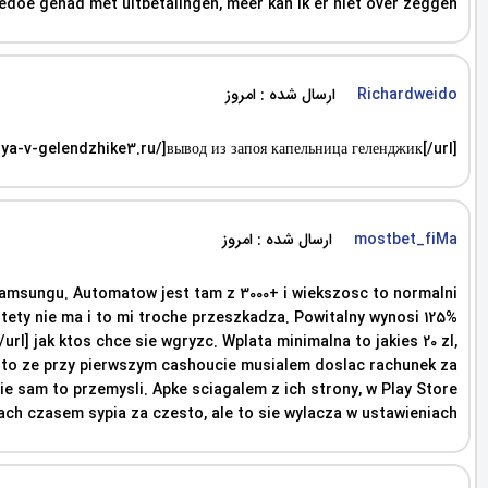
edoe gehad met uitbetalingen, meer kan ik er niet over zeggen.
ارسال شده : امروز
Richardweido
ya-v-gelendzhike3.ru/]вывод из запоя капельница геленджик[/url]
ارسال شده : امروز
mostbet_fiMa
 Samsungu. Automatow jest tam z 3000+ i wiekszosc to normalni
stety nie ma i to mi troche przeszkadza. Powitalny wynosi 125%
rl] jak ktos chce sie wgryzc. Wplata minimalna to jakies 20 zl,
o to ze przy pierwszym cashoucie musialem doslac rachunek za
bie sam to przemysli. Apke sciagalem z ich strony, w Play Store
ch czasem sypia za czesto, ale to sie wylacza w ustawieniach.