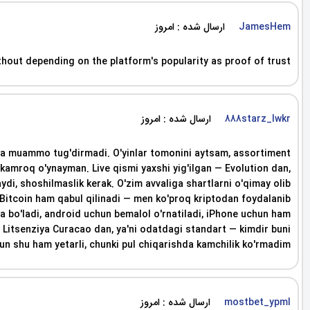
ارسال شده : امروز
JamesHem
thout depending on the platform's popularity as proof of trust.
ارسال شده : امروز
888starz_lwkr
ha muammo tug'dirmadi. O'yinlar tomonini aytsam, assortiment
amroq o'ynayman. Live qismi yaxshi yig'ilgan — Evolution dan,
di, shoshilmaslik kerak. O'zim avvaliga shartlarni o'qimay olib
, Bitcoin ham qabul qilinadi — men ko'proq kriptodan foydalanib
sa bo'ladi, android uchun bemalol o'rnatiladi, iPhone uchun ham
. Litsenziya Curacao dan, ya'ni odatdagi standart — kimdir buni
n shu ham yetarli, chunki pul chiqarishda kamchilik ko'rmadim.
ارسال شده : امروز
mostbet_ypml