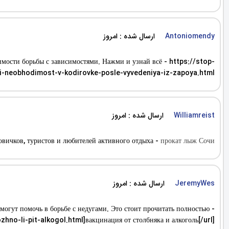
ارسال شده : امروز
Antoniomendy
мости борьбы с зависимостями. Нажми и узнай всё - https://stop-
li-neobhodimost-v-kodirovke-posle-vyvedeniya-iz-zapoya.html
ارسال شده : امروز
Williamreist
новичков, туристов и любителей активного отдыха -
прокат лыж Сочи
ارسال شده : امروز
JeremyWes
огут помочь в борьбе с недугами. Это стоит прочитать полностью -
hno-li-pit-alkogol.html]вакцинация от столбняка и алкоголь[/url]