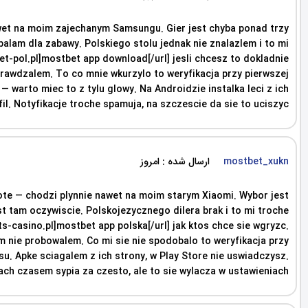
nawet na moim zajechanym Samsungu. Gier jest chyba ponad trzy
palam dla zabawy. Polskiego stolu jednak nie znalazlem i to mi
bet-pol.pl]mostbet app download[/url] jesli chcesz to dokladnie
 sprawdzalem. To co mnie wkurzylo to weryfikacja przy pierwszej
— warto miec to z tylu glowy. Na Androidzie instalka leci z ich
. Notyfikacje troche spamuja, na szczescie da sie to uciszyc.
ارسال شده : امروز
mostbet_xukn
bote — chodzi plynnie nawet na moim starym Xiaomi. Wybor jest
est tam oczywiscie. Polskojezycznego dilera brak i to mi troche
s-casino.pl]mostbet app polska[/url] jak ktos chce sie wgryzc.
am nie probowalem. Co mi sie nie spodobalo to weryfikacja przy
su. Apke sciagalem z ich strony, w Play Store nie uswiadczysz.
ch czasem sypia za czesto, ale to sie wylacza w ustawieniach.