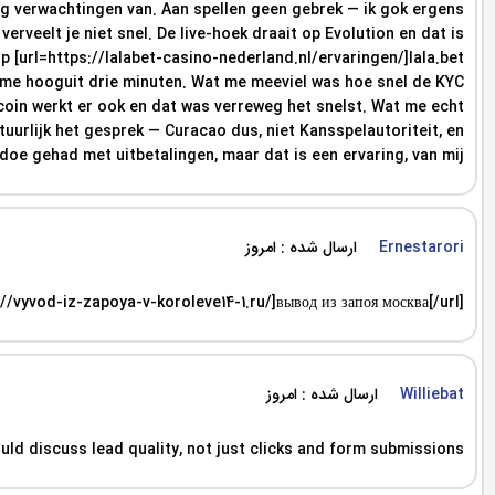
inig verwachtingen van. Aan spellen geen gebrek — ik gok ergens
erveelt je niet snel. De live-hoek draait op Evolution en dat is
 [url=https://lalabet-casino-nederland.nl/ervaringen/]lala.bet
te me hooguit drie minuten. Wat me meeviel was hoe snel de KYC
tcoin werkt er ook en dat was verreweg het snelst. Wat me echt
uurlijk het gesprek — Curacao dus, niet Kansspelautoriteit, en
oe gehad met uitbetalingen, maar dat is een ervaring, van mij.
ارسال شده : امروز
Ernestarori
//vyvod-iz-zapoya-v-koroleve14-1.ru/]вывод из запоя москва[/url]
ارسال شده : امروز
Williebat
ld discuss lead quality, not just clicks and form submissions.