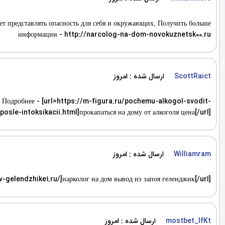
жет представлять опасность для себя и окружающих. Получить больше
информации - http://narcolog-na-dom-novokuznetsk00.ru
ارسال شده : امروز
ScottRaict
и. Подробнее - [url=https://m-figura.ru/pochemu-alkogol-svodit-
e-intoksikacii.html]прокапаться на дому от алкоголя цена[/url]
ارسال شده : امروز
Williamram
v-gelendzhike1.ru/]нарколог на дом вывод из запоя геленджик[/url]
ارسال شده : امروز
mostbet_lfKt