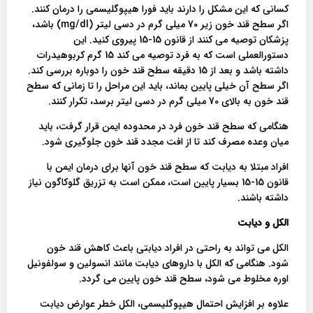
کسانی که این مشکل را دارند باید فورا هیپوگلیسمی را درمان کنند.
اگر سطح قند خون زیر 70 میلی گرم در دسی لیتر (mg/dl) باشد،
پزشکان توصیه می کنند از قانون 15-15 پیروی کنید. این
دستورالعملی است که به فرد توصیه می کند 15 گرم کربوهیدرات
داشته باشد و بعد از 15 دقیقه سطح قند خون را دوباره بررسی کند.
اگر سطح آن خیلی پایین بماند، باید این مراحل را تا زمانی که سطح
قند خون به بالای 70 میلی گرم در دسی لیتر برسد، تکرار کنند.
هنگامی که سطح قند خون فرد در محدوده ایمن قرار گرفت، باید
میان وعده مصرف کند تا از افت مجدد قند خون جلوگیری شود.
افراد مبتلا به دیابت که سطح قند خون آنها برای درمان ایمن با
قانون 15-15 بسیار پایین است، ممکن است به تزریق گلوکاگون نیاز
داشته باشند.
الکل و دیابت
الکل می تواند به راحتی در افراد دیابتی باعث کاهش قند خون
شود. هنگامی که الکل با داروهای دیابت مانند انسولین و سولفونیل
اوره مخلوط می شود، سطح قند خون پایین می گردد.
علاوه بر افزایش احتمال هیپوگلیسمی، الکل خطر عوارض دیابت