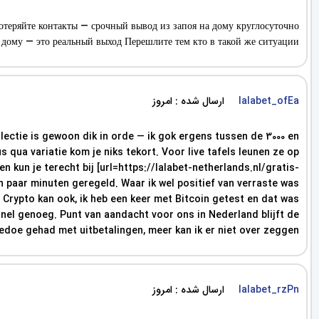
отеряйте контакты — срочный вывод из запоя на дому круглосуточно
му — это реальный выход Перешлите тем кто в такой же ситуации
ارسال شده : امروز
lalabet_ofEa
ollectie is gewoon dik in orde — ik gok ergens tussen de 3000 en
s qua variatie kom je niks tekort. Voor live tafels leunen ze op
 kun je terecht bij [url=https://lalabet-netherlands.nl/gratis-
n paar minuten geregeld. Waar ik wel positief van verraste was
 Crypto kan ook, ik heb een keer met Bitcoin getest en dat was
 snel genoeg. Punt van aandacht voor ons in Nederland blijft de
edoe gehad met uitbetalingen, meer kan ik er niet over zeggen.
ارسال شده : امروز
lalabet_rzPn