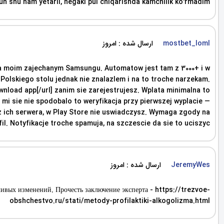
un shu ham yetarli, negaki pul chiqarishda kamchilik ko'rmadim.
ارسال شده : امروز
mostbet_loml
t na moim zajechanym Samsungu. Automatow jest tam z 3000+ i w
 Polskiego stolu jednak nie znalazlem i na to troche narzekam.
wnload app[/url] zanim sie zarejestrujesz. Wplata minimalna to
 mi sie nie spodobalo to weryfikacja przy pierwszej wyplacie —
i z ich serwera, w Play Store nie uswiadczysz. Wymaga zgody na
il. Notyfikacje troche spamuja, na szczescie da sie to uciszyc.
ارسال شده : امروز
JeremyWes
чивых изменений. Прочесть заключение эксперта - https://trezvoe-
obshchestvo.ru/stati/metody-profilaktiki-alkogolizma.html