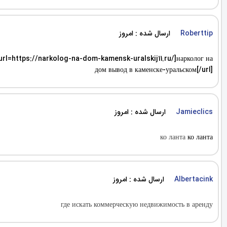
ارسال شده : امروز
Roberttip
 [url=https://narkolog-na-dom-kamensk-uralskij11.ru/]нарколог на
дом вывод в каменске-уральском[/url]
ارسال شده : امروز
Jamieclics
ко ланта
ко ланта
ارسال شده : امروز
Albertacink
где искать коммерческую недвижимость в аренду