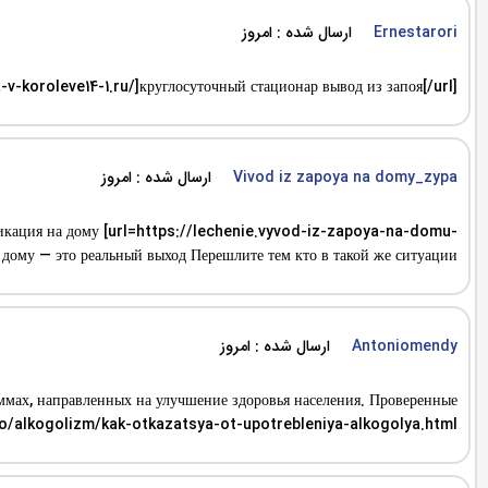
ارسال شده : امروز
Ernestarori
-koroleve14-1.ru/]круглосуточный стационар вывод из запоя[/url]
ارسال شده : امروز
Vivod iz zapoya na domy_zypa
оксикация на дому [url=https://lechenie.vyvod-iz-zapoya-na-domu-
ому — это реальный выход Перешлите тем кто в такой же ситуации
ارسال شده : امروز
Antoniomendy
ммах, направленных на улучшение здоровья населения. Проверенные
info/alkogolizm/kak-otkazatsya-ot-upotrebleniya-alkogolya.html