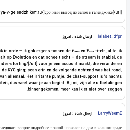
ya-v-gelendzhike3.ru/]срочный вывод из запоя в геленджике[/url]
ارسال شده : امروز
lalabet_dfpr
in orde — ik gok ergens tussen de 3000 en 4000 titels, al tel ik
aait op Evolution en dat scheelt echt — de stream is stabiel, de
onder-storting/[/url] voor je een account maakt, die veranderen
el de KYC ging: scan erin en de volgende ochtend was het rond.
an allemaal. Het irritante puntje: de chat-support is 's nachts
t, dus weet waar je aan begint. Bij mij zijn alle uitbetalingen
binnengekomen, meer kan ik er niet over zeggen.
ارسال شده : امروز
LarryWeemE
следовать вопрос подробнее -
запой нарколог на дом в калининграде