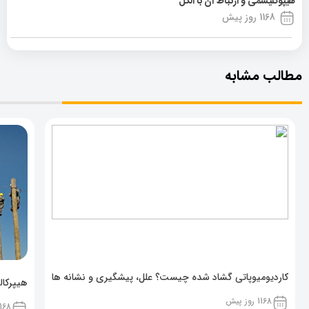
هیپوگلیسمی و ارتباط آن با الکل
1168 روز پیش
مطالب مشابه
کاردیومیوپاتی گشاد شده چیست؟ علل، پیشگیری و نشانه ها
هیپرکال
1168 روز پیش
68 روز پیش