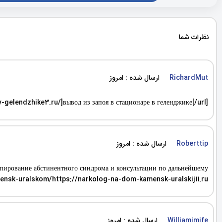
نظرات شما
ارسال شده : امروز
RichardMut
gelendzhike3.ru/]вывод из запоя в стационаре в геленджике[/url]
ارسال شده : امروز
Roberttip
купирование абстинентного синдрома и консультации по дальнейшему
mensk-uralskom/https://narkolog-na-dom-kamensk-uralskij11.ru
ارسال شده : امروز
Williamimife