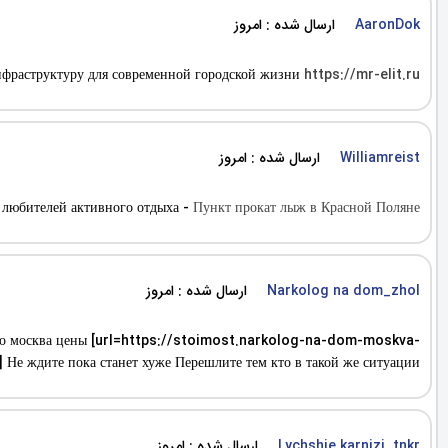
ارسال شده : امروز
AaronDok
инфраструктуру для современной городской жизни
https://mr-elit.ru/
ارسال شده : امروز
Williamreist
и любителей активного отдыха -
Пункт прокат лыж в Красной Поляне
ارسال شده : امروز
Narkolog na dom_zhol
уточно москва цены [url=https://stoimost.narkolog-na-dom-moskva-
Не ждите пока станет хуже Перешлите тем кто в такой же ситуации
ارسال شده : امروز
Lychshie karnizi_tnkr