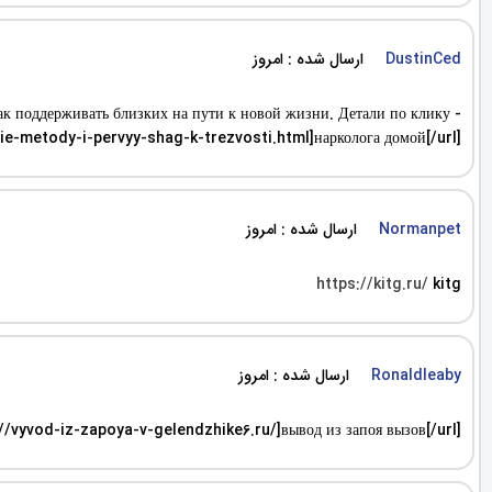
ارسال شده : امروز
DustinCed
как поддерживать близких на пути к новой жизни. Детали по клику -
ie-metody-i-pervyy-shag-k-trezvosti.html]нарколога домой[/url]
ارسال شده : امروز
Normanpet
https://kitg.ru/
kitg
ارسال شده : امروز
Ronaldleaby
://vyvod-iz-zapoya-v-gelendzhike6.ru/]вывод из запоя вызов[/url]