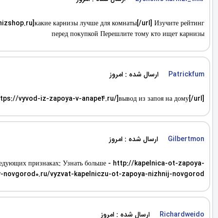
nizshop.ru]какие карнизы лучше для комнаты[/url] Изучите рейтинг
перед покупкой Перешлите тому кто ищет карнизы
ارسال شده : امروز
Patrickfum
ttps://vyvod-iz-zapoya-v-anape4.ru/]вывод из запоя на дому[/url]
ارسال شده : امروز
Gilbertmon
ледующих признаках: Узнать больше - http://kapelnica-ot-zapoya-
y-novgorod0.ru/vyzvat-kapelniczu-ot-zapoya-nizhnij-novgorod/
ارسال شده : امروز
Richardweido