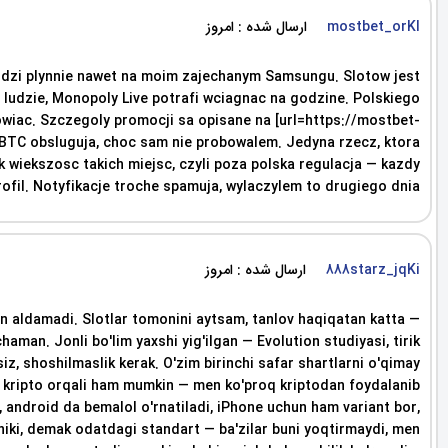
ارسال شده : امروز
mostbet_orKl
chodzi plynnie nawet na moim zajechanym Samsungu. Slotow jest
 ludzie, Monopoly Live potrafi wciagnac na godzine. Polskiego
mowiac. Szczegoly promocji sa opisane na [url=https://mostbet-
i. BTC obsluguja, choc sam nie probowalem. Jedyna rzecz, ktora
k wiekszosc takich miejsc, czyli poza polska regulacja — kazdy
ofil. Notyfikacje troche spamuja, wylaczylem to drugiego dnia.
ارسال شده : امروز
888starz_jqKi
n aldamadi. Slotlar tomonini aytsam, tanlov haqiqatan katta —
an. Jonli bo'lim yaxshi yig'ilgan — Evolution studiyasi, tirik
, shoshilmaslik kerak. O'zim birinchi safar shartlarni o'qimay
gan, kripto orqali ham mumkin — men ko'proq kriptodan foydalanib
, android da bemalol o'rnatiladi, iPhone uchun ham variant bor,
niki, demak odatdagi standart — ba'zilar buni yoqtirmaydi, men