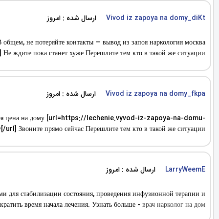
ارسال شده : امروز
Vivod iz zapoya na domy_diKt
В общем, не потеряйте контакты — вывод из запоя наркология москва
 ждите пока станет хуже Перешлите тем кто в такой же ситуации
ارسال شده : امروز
Vivod iz zapoya na domy_fkpa
апоя цена на дому [url=https://lechenie.vyvod-iz-zapoya-na-domu-
[/url] Звоните прямо сейчас Перешлите тем кто в такой же ситуации
ارسال شده : امروز
LarryWeemE
ми для стабилизации состояния, проведения инфузионной терапии и
ратить время начала лечения. Узнать больше -
врач нарколог на дом