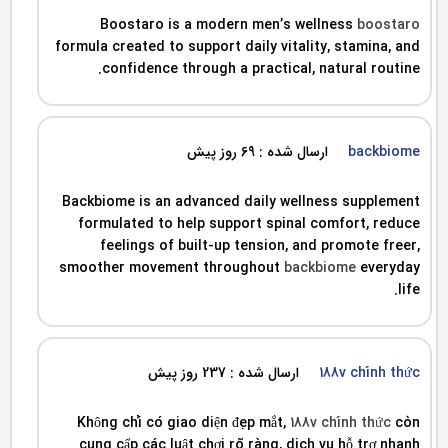
Boostaro is a modern men’s wellness
boostaro
formula created to support daily vitality, stamina, and
confidence through a practical, natural routine.
backbiome
ارسال شده : 69 روز پیش
Backbiome is an advanced daily wellness supplement
formulated to help support spinal comfort, reduce
feelings of built-up tension, and promote freer,
smoother movement throughout
backbiome
everyday
life.
188v chính thức
ارسال شده : 237 روز پیش
Không chỉ có giao diện đẹp mắt,
188v chính thức
còn
cung cấp các luật chơi rõ ràng, dịch vụ hỗ trợ nhanh