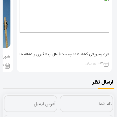
کاردیومیوپاتی گشاد شده چیست؟ علل، پیشگیری و نشانه ها
هیپرکال
1167 روز پیش
1167 روز پ
ارسال نظر