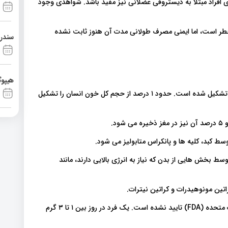
 افراد مبتلا به دیستروفی عضلانی نیز مفید باشد. شواهدی وجود
طر است، اما ایمنی مصرف طولانی مدت آن هنوز ثابت نشده
سندرم آشی
هیپوگ
مکمل کراتین از سه اسید آمینه ال آرژنین، گلیسین و ال متیونین تشکیل شده است. حدود ۱ درصد از حجم کل خون انسان را تشکیل
 بخش هایی از بدن که نیاز به انرژی بالایی دارند، مانند
اتین مونوهیدرات و کراتین نیترات.
هنوز مصرف هیچ مکمل کراتینی توسط سازمان غذا و داروی ایالات متحده (FDA) تایید نشده است. یک فرد در روز بین ۱ تا ۳ گرم