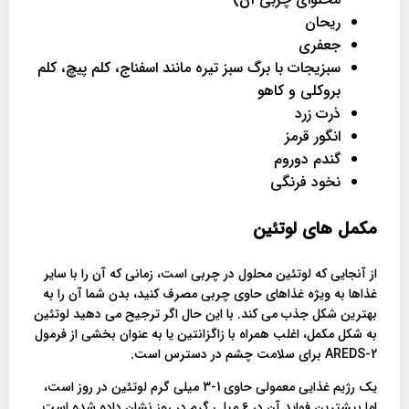
ریحان
جعفری
سبزیجات با برگ سبز تیره مانند اسفناج، کلم پیچ، کلم
بروکلی و کاهو
ذرت زرد
انگور قرمز
گندم دوروم
نخود فرنگی
مکمل های لوتئین
از آنجایی که لوتئین محلول در چربی است، زمانی که آن را با سایر
غذاها به ویژه غذاهای حاوی چربی مصرف کنید، بدن شما آن را به
بهترین شکل جذب می کند. با این حال اگر ترجیح می دهید لوتئین
به شکل مکمل، اغلب همراه با زاگزانتین یا به عنوان بخشی از فرمول
AREDS-2 برای سلامت چشم در دسترس است.
یک رژیم غذایی معمولی حاوی 1-3 میلی گرم لوتئین در روز است،
اما بیشترین فواید آن در 6 میلی گرم در روز نشان داده شده است