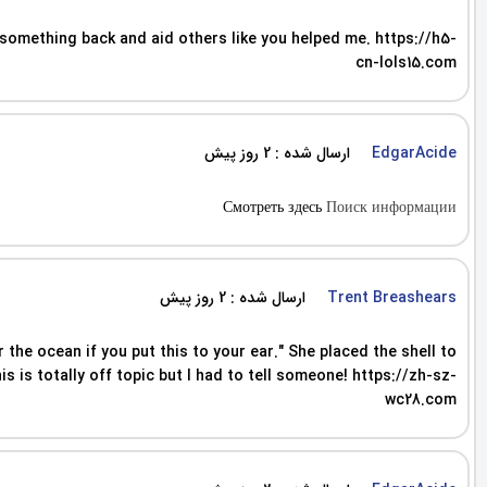
ve something back and aid others like you helped me. https://h5-
cn-lols15.com
ارسال شده : 2 روز پیش
EdgarAcide
Смотреть здесь
Поиск информации
ارسال شده : 2 روز پیش
Trent Breashears
 the ocean if you put this to your ear." She placed the shell to
 is totally off topic but I had to tell someone! https://zh-sz-
wc28.com