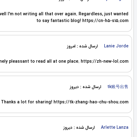
ll I'm not writing all that over again. Regardless, just wanted
to say fantastic blog! https://cn-h5-s15.com
ارسال شده : امروز
Lanie Jorde
inely pleassant to read all at one place. https://zh-new-lol.com
ارسال شده : دیروز
tk账号出售
es. Thanks a lot for sharing! https://tk-zhang-hao-chu-shou.com
ارسال شده : دیروز
Arlette Lanza