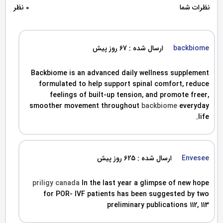
نظرات شما
0 نظر
backbiome
ارسال شده : 67 روز پیش
Backbiome is an advanced daily wellness supplement
formulated to help support spinal comfort, reduce
feelings of built-up tension, and promote freer,
smoother movement throughout
backbiome
everyday
life.
Envesee
ارسال شده : 625 روز پیش
priligy canada
In the last year a glimpse of new hope
for POR- IVF patients has been suggested by two
preliminary publications 112, 113