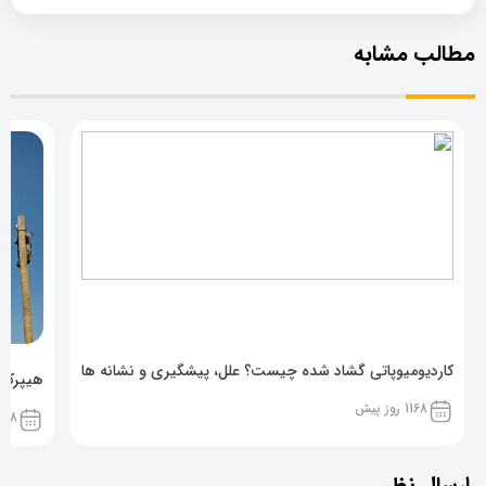
مطالب مشابه
کاردیومیوپاتی گشاد شده چیست؟ علل، پیشگیری و نشانه ها
هیپرکال
1168 روز پیش
1168 روز پ
ارسال نظر