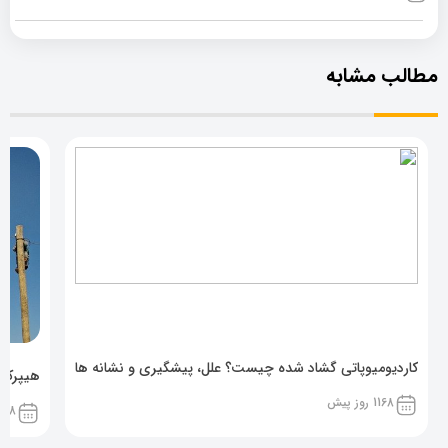
مطالب مشابه
کاردیومیوپاتی گشاد شده چیست؟ علل، پیشگیری و نشانه ها
هیپرکال
1168 روز پیش
1168 روز پ