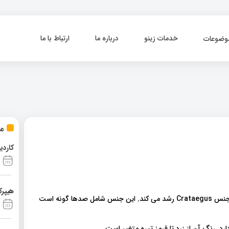
خدمات زینو
درباره ما
ارتباط با ما
وضوعات
مط
کاردی
هیپرک
زالزالک میوه ای کوچکی است که روی درختان و درختچه های از جنس Crataegus رشد می کند. این جنس شامل صدها گونه است
. رنگ آن از زرد تا قرمز تیره متغیر است.