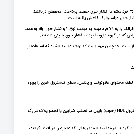
یک مطالعه 10 هفته ای به بررسی اثرات مصرف عصاره زالزالک در 36 فرد مبتلا به فشار خون خفیف پرداخت. محققان دریافتند
در مطالعه ای در سال 2006، محققان روزانه 1200 میلی گرم عصاره زالزالک را به 79 فرد مبتلا به دیابت نوع 2 و فشار خون بالا به مدت
نیاز است. همچنین مهم است که توجه داشته باشید که استفاده از
لطف محتوای فلاونوئید و پکتین، سطح کلسترول خون را بهبود
سطوح نامتعادل کلسترول خون به ویژه تری گلیسیرید بالا و کلسترول HDL (خوب) پایین در تصلب شرایین یا تجمع پلاک در رگ
ت کردند، در مقایسه با موش‌هایی که عصاره را دریافت نکردند،