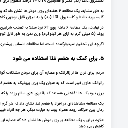
کلسترول LDL (بد) کمتر و همچنین 28 تا 47 درصد سطوح تری گلیسیرید کبد کمتری داشتند.
به طور مشابه، یک مطالعه 6 هفته‌ای روی موش‌
گلیسیرید ناشتا و کلسترول LDL (بد) را به میزان قابل توجهی کاهش می‌دهند.
پوند (5 میلی گرم به ازای هر کیلوگرم) وزن بدن به طور قابل توجهی باعث کاهش ضخامت پلاک مضر در شریان کاروتید می شود.
اگرچه این تحقیق امیدوارکننده است، اما مطالعات انسانی بیشتری 
5. برای کمک به هضم غذا استفاده می شود
مردم برای قرن ها از زالزالک و عصاره آن برای درمان مشکلات گو
زالزالک حاوی فیبر است که به عنوان یک پری بیوتیک به هضم غذ
پری بیوتیک ها غذاهایی هستند که باکتری های سالم روده را که 
زمان بین حرکات روده همراه بود، به عبارت دیگر، هر چه افراد ف
علاوه بر این، یک مطالعه بر روی موش ها نشان داد که عصاره این
کاهش می دهد.