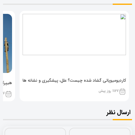
کاردیومیوپاتی گشاد شده چیست؟ علل، پیشگیری و نشانه ها
هیپرکال
1167 روز پیش
1167 روز پ
ارسال نظر