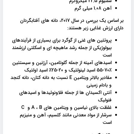
سلنیوم 22.5 میکروگرم
آهن 1.08 میلی گرم
بر اساس یک بررسی در سال 2017، دانه های آفتابگردان
دارای ارزش غذایی زیر هستند:
پروتئین های غنی از گوگرد برای بسیاری از فرآیندهای
بیولوژیکی از جمله رشد ماهیچه ای و اسکلتی ارزشمند
است
اسیدهای آمینه از جمله گلوتامین، آرژنین و سیستئین
55-70٪ اسید لینولئیک و 20-25٪ اسید اولئیک
مقادیر بالاتر ویتامین E نسبت به دانه کتان، دانه کنجد
و بادام زمینی
آنتی اکسیدان ها از جمله فلاونوئیدها و اسیدهای
فنولیک
غلظت بالای نیاسین و ویتامین های A ، B و C
سرشار از مواد معدنی مانند کلسیم، آهن و منیزیم
است