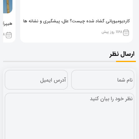
کاردیومیوپاتی گشاد شده چیست؟ علل، پیشگیری و نشانه ها
هیپرکال
1168 روز پیش
1168 روز پ
ارسال نظر