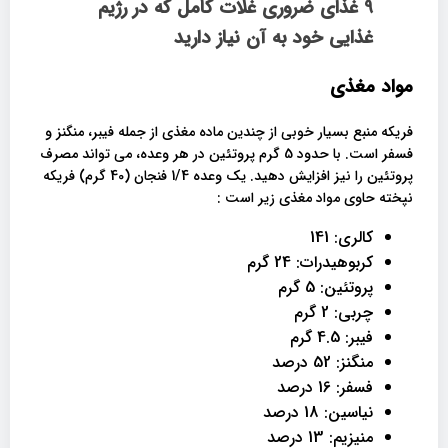
9 غذای ضروری غلات کامل که در رژیم
غذایی خود به آن نیاز دارید
مواد مغذی
فریکه منبع بسیار خوبی از چندین ماده مغذی از جمله فیبر، منگنز و
فسفر است. با حدود 5 گرم پروتئین در هر وعده، می تواند مصرف
پروتئین را نیز افزایش دهید. یک وعده 1/4 فنجان (40 گرم) فریکه
نپخته حاوی مواد مغذی زیر است :
کالری: 141
کربوهیدرات: 24 گرم
پروتئین: 5 گرم
چربی: 2 گرم
فیبر: 4.5 گرم
منگنز: 52 درصد
فسفر: 16 درصد
نیاسین: 18 درصد
منیزیم: 13 درصد