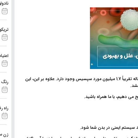
نادول
تریکو
اعتیا
بر اساس گزارشات مرکز کنترل و پیشگیری از بیماری (CDC) هر ساله تقریباً 1.7 میلیون مورد سپسیس وجود دارد. علاوه بر این، این
رنگ د
 می دهیم، با ما همراه باشید.
راه ر
سیستم ایمنی در بدن شما شود.
زن ست