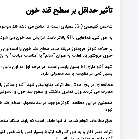
تأثیر حداقل بر سطح قند خون
شاخص گلیسمی (GI) معیاری است که نشان می دهد قند موجود در یک غذا با چه سرعتی وارد جریان خون شما می شود.
به طور کلی، غذاهایی با GI بالاتر باعث افزایش قند خون می شوند و ممکن است بر سلامت شما تأثیر منفی بگذارند.
بر خلاف گلوکز، فروکتوز دربلند مدت سطح قند خون یا انسولین 
حاوی فروکتوز بالا اغلب به عنوان “سالم” یا “مناسب دیابت” به ب.
بسیار پایینی است. در درجه اول به این دلیل است که، تق
بسیار کمی در مقایسه با قند معمولی دارد.
مصرف می کردند وزن کمتری داشتند و سطح قند خون و انسولین.
همچنین در این مطالعه، گلوکز موجود در قند معمولی سطح قند خو
نبود.
طبق مطالعات انجام شده، GI تنها عاملی است که باید، هنگام سنجش اثرات سلامتی شیرین‌کننده‌ها در نظر گرفته شود.
اثرات مضر آگاو و به طور کلی قند ارتباط بسیار کمی با شاخص گلی
آگاو دارای فروکتوز بسیار بالایی است.