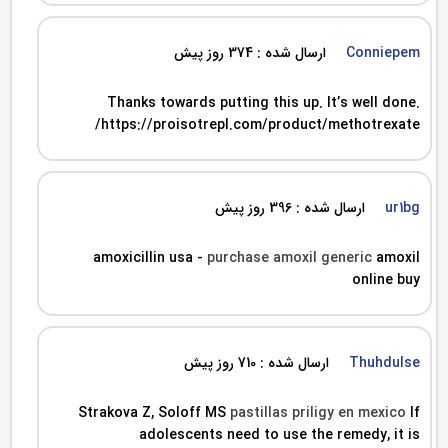
Conniepem
ارسال شده : 374 روز پیش
Thanks towards putting this up. It’s well done.
https://proisotrepl.com/product/methotrexate/
ur1bg
ارسال شده : 396 روز پیش
amoxicillin usa -
purchase amoxil generic
amoxil
online buy
Thuhdulse
ارسال شده : 710 روز پیش
Strakova Z, Soloff MS
pastillas priligy en mexico
If
adolescents need to use the remedy, it is