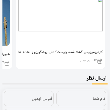
کاردیومیوپاتی گشاد شده چیست؟ علل، پیشگیری و نشانه ها
هیپرکال
1167 روز پیش
1167 روز پ
ارسال نظر