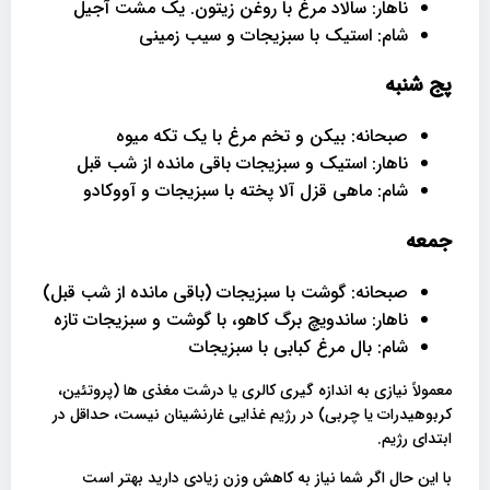
ناهار: سالاد مرغ با روغن زیتون. یک مشت آجیل
شام: استیک با سبزیجات و سیب زمینی
پج شنبه
صبحانه: بیکن و تخم مرغ با یک تکه میوه
ناهار: استیک و سبزیجات باقی مانده از شب قبل
شام: ماهی قزل آلا پخته با سبزیجات و آووکادو
جمعه
صبحانه: گوشت با سبزیجات (باقی مانده از شب قبل)
ناهار: ساندویچ برگ کاهو، با گوشت و سبزیجات تازه
شام: بال مرغ کبابی با سبزیجات
معمولاً نیازی به اندازه گیری کالری یا درشت مغذی ها (پروتئین،
کربوهیدرات یا چربی) در رژیم غذایی غارنشینان نیست، حداقل در
ابتدای رژیم.
با این حال اگر شما نیاز به کاهش وزن زیادی دارید بهتر است