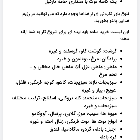
یک کاسه توت با مقداری خامه نارگیل
تنوع باور نکردنی ای از غذاها وجود دارد که می توانید در رژیم
غذایی پالئو بخورید.
این لیست خرید ساده باید ایده ای برای شروع کار به شما ارائه
دهد:
گوشت: گوشت گاو، گوسفند و غیره
پرندگان: مرغ، بوقلمون و غیره
ماهی: ماهی قزل آلا، ماهی خال مخالی و …
تخم مرغ
سبزیجات تازه: سبزیجات، کاهو، گوجه فرنگی، فلفل،
هویج، پیاز و غیره
سبزیجات منجمد: کلم بروکلی، اسفناج، ترکیب مختلف
سبزیجات و غیره
میوه ها: سیب، موز، گلابی، پرتقال، آووکادو
انواع توت ها: توت فرنگی، زغال اخته و غیره
آجیل: بادام، گردو، ماکادامیا، فندق
کره بادام