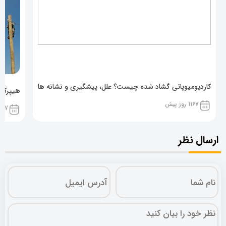
کاردیومیوپاتی گشاد شده چیست؟ علل، پیشگیری و نشانه ها
هیپرکال
1167 روز پیش
1167 روز پ
ارسال نظر