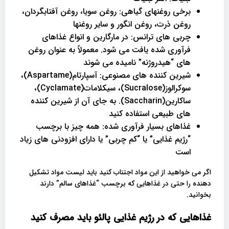
برخی روغنهای گیاهی: روغن سویا، روغن آفتابگردان،
روغن ذرت، روغن انگور و سایر روغنها
چربی های ترانس: در مارگارین و انواع غذاهای
فرآوری شده یافت می شود. معمولاً به عنوان روغن
های “هیدروژنه” نامیده می شوند
شیرین کننده های مصنوعی: آسپارتام(Aspartame)،
سوکرالوز(Sucralose)، سیکلامات(Cyclamate)،
ساکارین(Saccharin). به جای آن از شیرین کننده
های طبیعی استفاده کنید
غذاهای بسیار فرآوری شده: همه چیز با برچسب
“رژیم غذایی” یا “کم چربی” یا دارای افزودنی های زیاد
است
اگر می خواهید از این مواد اجتناب کنید باید لیست مواد تشکیل
دهنده را حتی در غذاهایی که برچسب “غذاهای سالم” دارند
بخوانید.
غذاهایی که در رژیم غذایی پالئو باید مصرف کنید