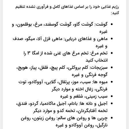
رژیم غذایی خود را بر اساس غذاهای کامل و فرآوری نشده تنظیم
کنید:
گوشت: گوشت گاو، گوشت گوسفند، مرغ، بوقلمون، و
غیره
ماهی و غذاهای دریایی: ماهی قزل آلا، میگو، صدف
و غیره
تخم مرغ: تخم مرغ های غنی شده از امگا 3 را
انتخاب کنید
سبزیجات: کلم بروکلی، کلم پیچ، فلفل، پیاز، هویج،
گوجه فرنگی و غیره
میوه ها: سیب، موز، پرتقال، گلابی، آووکادو، توت
فرنگی، زغال اخته و موارد دیگر
سیب زمینی، شلغم و غیره
آجیل و دانه ها: بادام، آجیل ماکادمیا، گردو، فندق،
تخمه آفتابگردان، تخمه کدو و موارد دیگر
چربی ها و روغن های سالم: روغن زیتون، روغن
نارگیل، روغن آووکادو و غیره