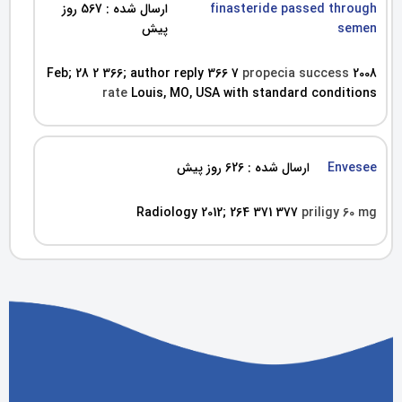
finasteride passed through
ارسال شده : 567 روز
semen
پیش
propecia success
2008 Feb; 28 2 366; author reply 366 7
rate
Louis, MO, USA with standard conditions
Envesee
ارسال شده : 626 روز پیش
Radiology 2012; 264 371 377
priligy 60 mg