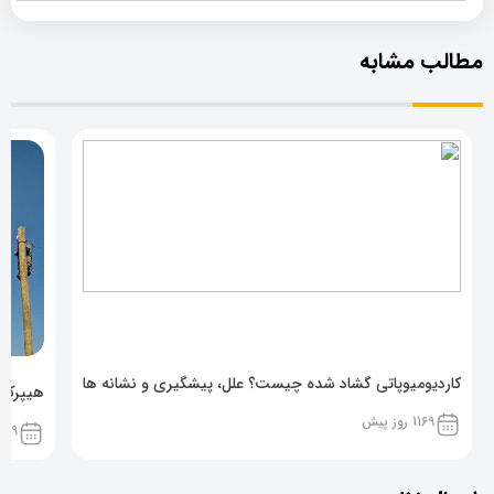
مطالب مشابه
کاردیومیوپاتی گشاد شده چیست؟ علل، پیشگیری و نشانه ها
هیپرکال
1169 روز پیش
1169 روز پ